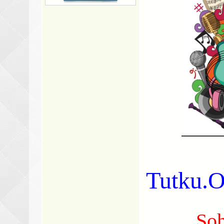
Tutku
Soh