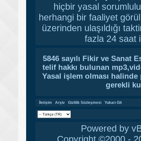
hiçbir yasal sorumlulu
herhangi bir faaliyet gör
üzerinden ulaşıldığı tak
fazla 24 saat i
5846 sayılı Fikir ve Sanat 
telif hakkı bulunan mp3,vide
Yasal işlem olması halinde p
gerekli ku
İletişim
Arşiv
Gizlilik Sözleşmesi
Yukarı Git
Powered by vBu
Copyright ©2000 - 20