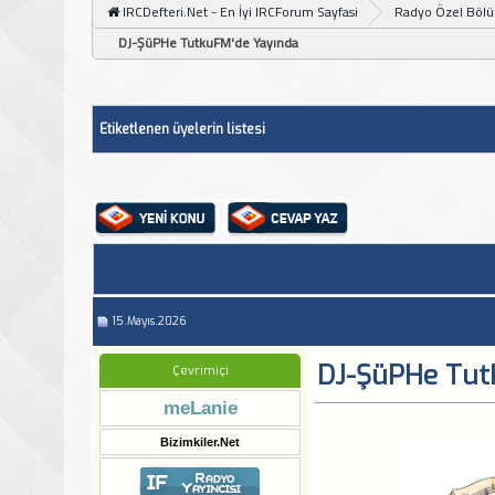
IRCDefteri.Net - En İyi IRCForum Sayfasi
Radyo Özel Böl
DJ-ŞüPHe TutkuFM'de Yayında
Etiketlenen üyelerin listesi
15.Mayıs.2026
DJ-ŞüPHe Tut
Çevrimiçi
meLanie
Bizimkiler.Net