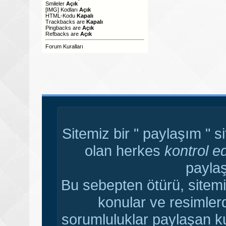
Smileler
Açık
[IMG]
Kodları
Açık
HTML-Kodu
Kapalı
Trackbacks
are
Kapalı
Pingbacks
are
Açık
Refbacks
are
Açık
Forum Kuralları
Sitemiz bir " paylaşım " s
olan herkes
kontrol e
paylaş
Bu sebepten ötürü, sitemi
konular ve resimler
sorumluluklar paylaşan ku