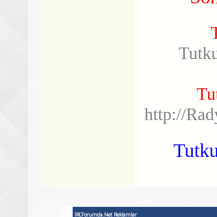
Tutk
Tu
http://Ra
Tutku
IRCForumda.Net Reklamlar