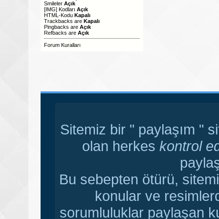
Smileler
Açık
[IMG]
Kodları
Açık
HTML-Kodu
Kapalı
Trackbacks
are
Kapalı
Pingbacks
are
Açık
Refbacks
are
Açık
Forum Kuralları
Sitemiz bir " paylaşım " s
olan herkes
kontrol e
paylaş
Bu sebepten ötürü, sitemi
konular ve resimler
sorumluluklar paylaşan ku