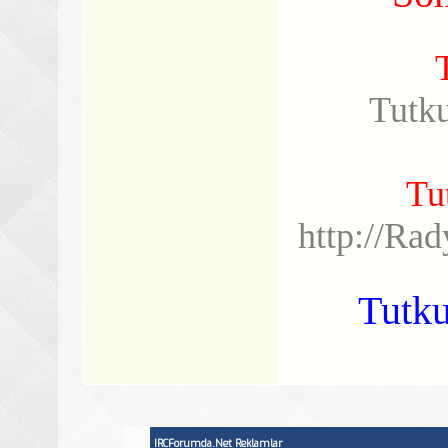
Tutk
Tu
http://Ra
Tutku
IRCForumda.Net Reklamlar