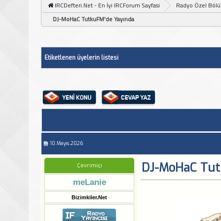
IRCDefteri.Net - En İyi IRCForum Sayfasi
Radyo Özel Böl
DJ-MoHaC TutkuFM'de Yayında
Etiketlenen üyelerin listesi
10.Mayıs.2026
DJ-MoHaC Tut
Çevrimiçi
meLanie
Bizimkiler.Net