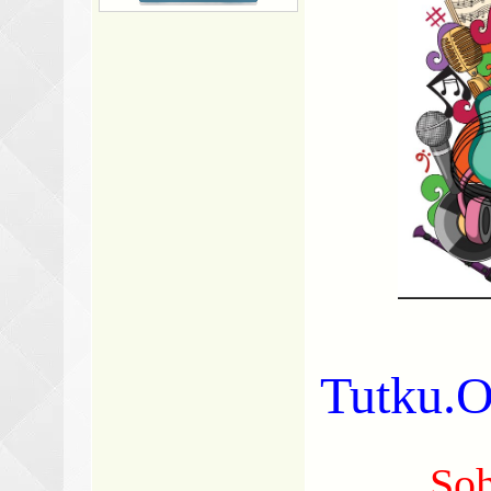
Tutku
Soh