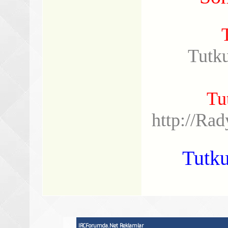
Tutk
Tu
http://Ra
Tutku
IRCForumda.Net Reklamlar