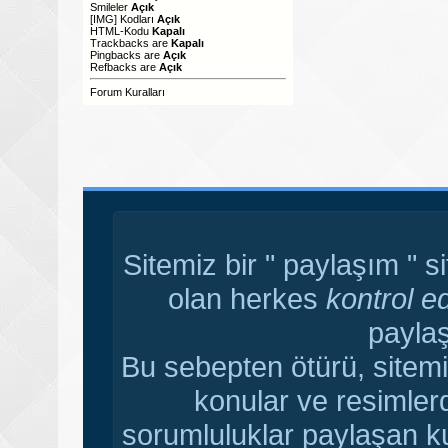
Smileler
Açık
[IMG]
Kodları
Açık
HTML-Kodu
Kapalı
Trackbacks
are
Kapalı
Pingbacks
are
Açık
Refbacks
are
Açık
Forum Kuralları
Sitemiz bir " paylaşım " s
olan herkes
kontrol e
paylaş
Bu sebepten ötürü, sitemi
konular ve resimler
sorumluluklar paylaşan ku