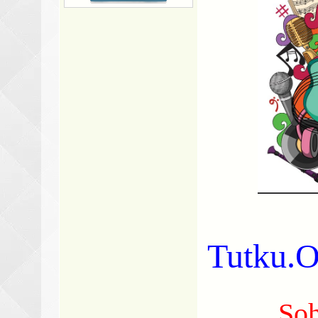
Tutku
Soh