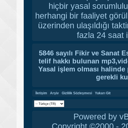
hiçbir yasal sorumlulu
herhangi bir faaliyet gör
üzerinden ulaşıldığı tak
fazla 24 saat i
5846 sayılı Fikir ve Sanat 
telif hakkı bulunan mp3,vide
Yasal işlem olması halinde p
gerekli ku
İletişim
Arşiv
Gizlilik Sözleşmesi
Yukarı Git
Powered by vBu
Copyright ©2000 - 20