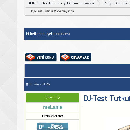
IRCDefteri.Net - En İyi IRCForum Sayfasi
Radyo Özel Böl
DJ-Test TutkuFM'de Yayında
Etiketlenen üyelerin listesi
05.Mayıs.2026
DJ-Test Tutku
Çevrimiçi
meLanie
Bizimkiler.Net