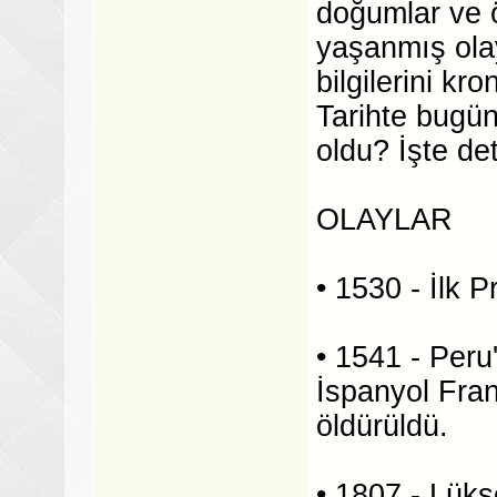
doğumlar ve ö
yaşanmış olay
bilgilerini kr
Tarihte bugün
oldu? İşte de
OLAYLAR
• 1530 - İlk P
• 1541 - Peru
İspanyol Fran
öldürüldü.
• 1807 - Lük