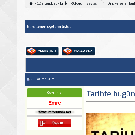
IRCDefteri.Net - En İyi IRCForum Sayfasi
Din, Felsefe, Tar
Etiketlenen üyelerin listesi
26.Haziran.2025
Tarihte bugün
Çevrimiçi
Emre
~ Www.ircforumda.net ~