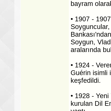
bayram olarak
• 1907 - 1907
Soyguncular,
Bankası'ndan 
Soygun, Vladi
aralarında bu
• 1924 - Vere
Guérin isimli
keşfedildi.
• 1928 - Yeni
kurulan Dil E