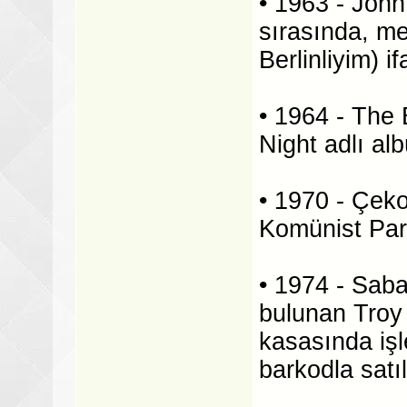
• 1963 - John 
sırasında, me
Berlinliyim) i
• 1964 - The 
Night adlı al
• 1970 - Çek
Komünist Part
• 1974 - Saba
bulunan Troy
kasasında işl
barkodla satıl