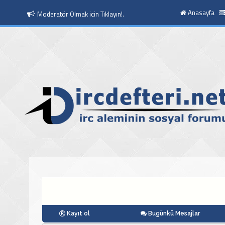
Anasayfa
Moderatör Olmak icin Tıklayın!.
Nick Değişim Talebi Hk.
Kayıt ol
Bugünkü Mesajlar