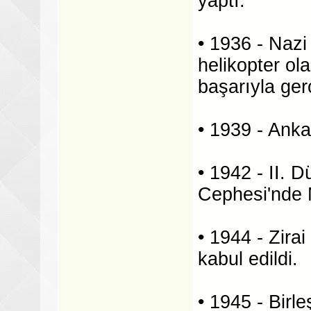
yaptı.
• 1936 - Nazi 
helikopter ol
başarıyla ger
• 1939 - Ankar
• 1942 - II. 
Cephesi'nde 
• 1944 - Zir
kabul edildi.
• 1945 - Birl