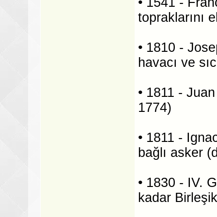
• 1541 - Fran
topraklarını e
• 1810 - Jose
havacı ve sıc
• 1811 - Juan
1774)
• 1811 - Igna
bağlı asker (
• 1830 - IV.
kadar Birleşi