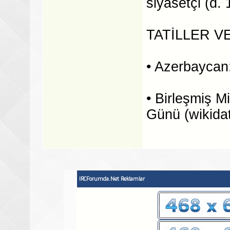
siyasetçi (d.
TATİLLER V
• Azerbaycan:
• Birleşmiş M
Günü (wikidat
IRCForumda.Net Reklamlar