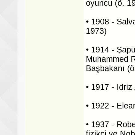
oyuncu (ö. 1
• 1908 - Salva
1973)
• 1914 - Şapu
Muhammed Rız
Başbakanı (ö
• 1917 - Idriz
• 1922 - Elea
• 1937 - Rob
fizikçi ve No