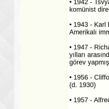
• 1942 - Tsv
komünist diren
• 1943 - Karl
Amerikalı im
• 1947 - Ric
yılları arası
görev yapmış 
• 1956 - Clif
(d. 1930)
• 1957 - Alfr