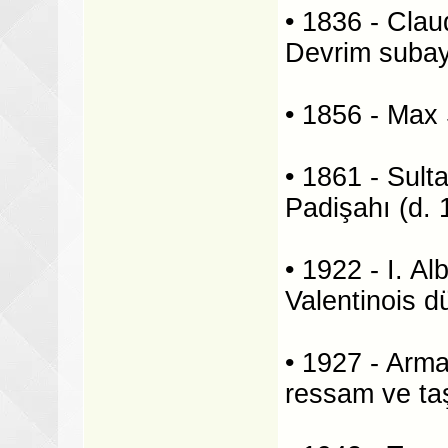
• 1836 - Cla
Devrim subay
• 1856 - Max 
• 1861 - Sult
Padişahı (d. 
• 1922 - I. A
Valentinois d
• 1927 - Arma
ressam ve taş