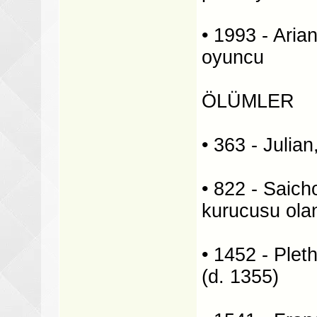
• 1993 - Aria
oyuncu
ÖLÜMLER
• 363 - Julia
• 822 - Saich
kurucusu olan
• 1452 - Pleth
(d. 1355)