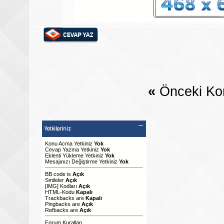
«
Önceki Ko
Yetkileriniz
Konu Acma Yetkiniz
Yok
Cevap Yazma Yetkiniz
Yok
Eklenti Yükleme Yetkiniz
Yok
Mesajınızı Değiştirme Yetkiniz
Yok
BB code
is
Açık
Smileler
Açık
[IMG]
Kodları
Açık
HTML-Kodu
Kapalı
Trackbacks
are
Kapalı
Pingbacks
are
Açık
Refbacks
are
Açık
Forum Kuralları