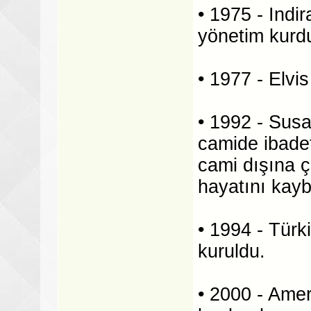
• 1975 - Indir
yönetim kurd
• 1977 - Elvi
• 1992 - Susa
camide ibadet
cami dışına ç
hayatını kaybe
• 1994 - Türk
kuruldu.
• 2000 - Amer