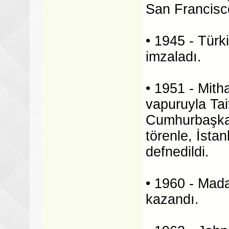
San Francisc
• 1945 - Türki
imzaladı.
• 1951 - Mith
vapuruyla Taif
Cumhurbaşkanı
törenle, İsta
defnedildi.
• 1960 - Mad
kazandı.