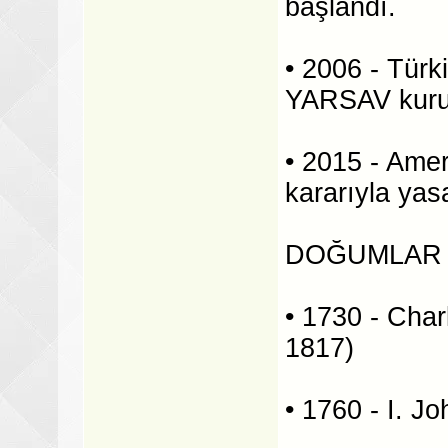
başlandı.
• 2006 - Türki
YARSAV kuru
• 2015 - Amer
kararıyla yasa
DOĞUMLAR
• 1730 - Char
1817)
• 1760 - I. J