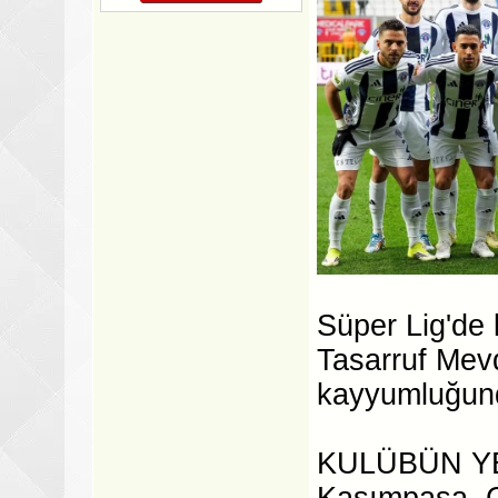
Süper Lig'de
Tasarruf Mev
kayyumluğund
KULÜBÜN YE
Kasımpaşa, C