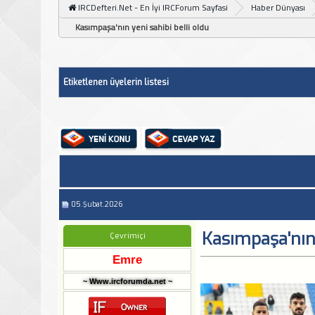
IRCDefteri.Net - En İyi IRCForum Sayfasi
Haber Dünyası
Kasımpaşa'nın yeni sahibi belli oldu
Etiketlenen üyelerin listesi
05.Şubat.2026
Kasımpaşa'nın 
Çevrimiçi
Emre
~ Www.ircforumda.net ~