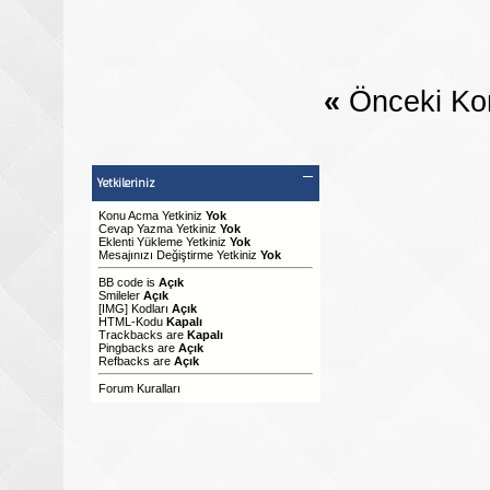
«
Önceki Ko
Yetkileriniz
Konu Acma Yetkiniz
Yok
Cevap Yazma Yetkiniz
Yok
Eklenti Yükleme Yetkiniz
Yok
Mesajınızı Değiştirme Yetkiniz
Yok
BB code
is
Açık
Smileler
Açık
[IMG]
Kodları
Açık
HTML-Kodu
Kapalı
Trackbacks
are
Kapalı
Pingbacks
are
Açık
Refbacks
are
Açık
Forum Kuralları