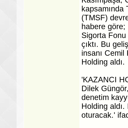
kapsamında T
(TMSF) devred
habere göre;
Sigorta Fon
çıktı. Bu geli
insanı Cemil
Holding aldı.
'KAZANCI H
Dilek Güngör
denetim kayy
Holding aldı.
oturacak.' ifa