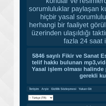
konular ve resimler
sorumluluklar paylaşan ku
hiçbir yasal sorumlulu
herhangi bir faaliyet gör
üzerinden ulaşıldığı tak
fazla 24 saat i
5846 sayılı Fikir ve Sanat 
telif hakkı bulunan mp3,vide
Yasal işlem olması halinde p
gerekli ku
İletişim
Arşiv
Gizlilik Sözleşmesi
Yukarı Git