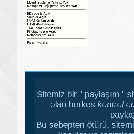
Eklenti Yükleme Yetkiniz
Yok
Mesajınızı Değiştirme Yetkiniz
Yok
BB code
is
Açık
Smileler
Açık
[IMG]
Kodları
Açık
HTML-Kodu
Kapalı
Trackbacks
are
Kapalı
Pingbacks
are
Açık
Refbacks
are
Açık
Forum Kuralları
Sitemiz bir " paylaşım " s
olan herkes
kontrol e
paylaş
Bu sebepten ötürü, sitemi