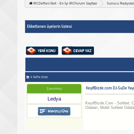
IRCDefteri.Net - En İyi IRCForum Sayfasi
Sunucu Radyolar
Etiketlenen üyelerin listesi
4 Hafta önce
KeyifBizde.com DJ-SuDe Yay
Çevrimiçi
Ledya
KeyifBizde.Com - Sohbet, C
Odaları, Mobil Sohbet Odala