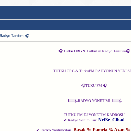
Radyo Tanıtımı 🎧
🎧 Tutku.ORG & TutkuFm Radyo Tanıtım🎧
TUTKU.ORG & TutkuFM RADYO'NUN YENİ SE
🎧TUKU FM 🎧
ׅ 𝄂𝄚𝅦𝄚𝄞𝅄 RADYO YÖNETİMİ ׅ 𝄂𝄚𝅦𝄚𝄞𝅄
TUTKU FM DJ YÖNETİM KADROSU
NefSe_Cihad
✔ Radyo Sorumlusu:
Başak % Pamela % Azap %
✔ Radyo Yardımcıları: