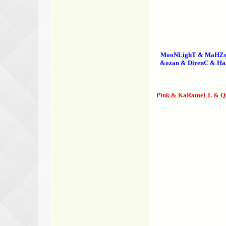
MooNLighT & MaHZeN 
&ozan & DirenC & Ha
Pink & KaRameLL & Qu