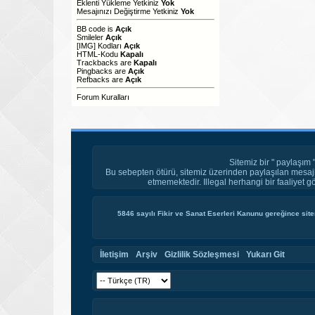
Eklenti Yükleme Yetkiniz
Yok
Mesajınızı Değiştirme Yetkiniz
Yok
BB code
is
Açık
Smileler
Açık
[IMG]
Kodları
Açık
HTML-Kodu
Kapalı
Trackbacks
are
Kapalı
Pingbacks
are
Açık
Refbacks
are
Açık
Forum Kuralları
Sitemiz bir " paylaşım 
Bu sebepten ötürü, sitemiz üzerinden paylaşılan mesajl
etmemektedir. Illegal herhangi bir faaliyet g
5846 sayılı Fikir ve Sanat Eserleri Kanunu gereğince site
İletişim
Arşiv
Gizlilik Sözleşmesi
Yukarı Git