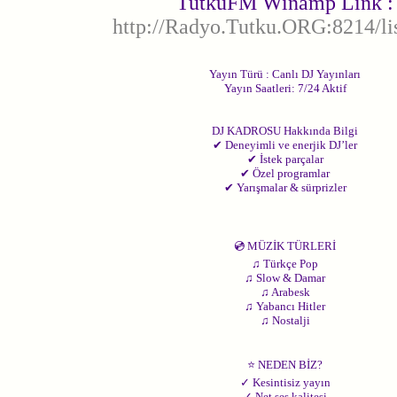
TutkuFM Winamp Link :
http://Radyo.Tutku.ORG:8214/lis
Yayın Türü : Canlı DJ Yayınları
Yayın Saatleri: 7/24 Aktif
DJ KADROSU Hakkında Bilgi
✔ Deneyimli ve enerjik DJ’ler
✔ İstek parçalar
✔ Özel programlar
✔ Yarışmalar & sürprizler
💿 MÜZİK TÜRLERİ
♫ Türkçe Pop
♫ Slow & Damar
♫ Arabesk
♫ Yabancı Hitler
♫ Nostalji
⭐ NEDEN BİZ?
✓ Kesintisiz yayın
✓ Net ses kalitesi