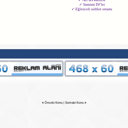
✓ Samimi DJ’ler
✓ Eğlenceli sohbet ortamı
«
Önceki Konu
|
Sonraki Konu
»