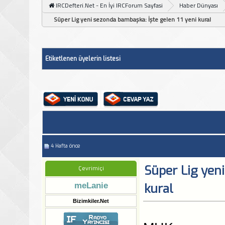
IRCDefteri.Net - En İyi IRCForum Sayfasi
Haber Dünyası
Süper Lig yeni sezonda bambaşka: İşte gelen 11 yeni kural
Etiketlenen üyelerin listesi
4 Hafta önce
Süper Lig yeni
Çevrimiçi
meLanie
kural
Bizimkiler.Net