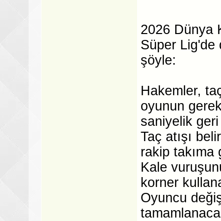
2026 Dünya Ku
Süper Lig'de 
şöyle:
Hakemler, taç
oyunun gerek
saniyelik ger
Taç atışı beli
rakip takıma
Kale vuruşunu
korner kullan
Oyuncu değişi
tamamlanaca