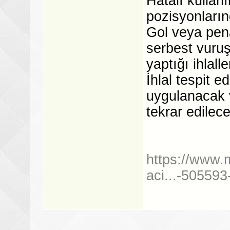
Hatalı kullanı
pozisyonları
Gol veya pena
serbest vuru
yaptığı ihlall
İhlal tespit e
uygulanacak 
tekrar edilece
https://www
aci...-50559