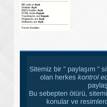
BB code
is
Açık
Smileler
Açık
[IMG]
Kodları
Açık
HTML-Kodu
Kapalı
Trackbacks
are
Kapalı
Pingbacks
are
Açık
Refbacks
are
Açık
Forum Kuralları
Sitemiz bir " paylaşım " s
olan herkes
kontrol e
paylaş
Bu sebepten ötürü, sitemi
konular ve resimler