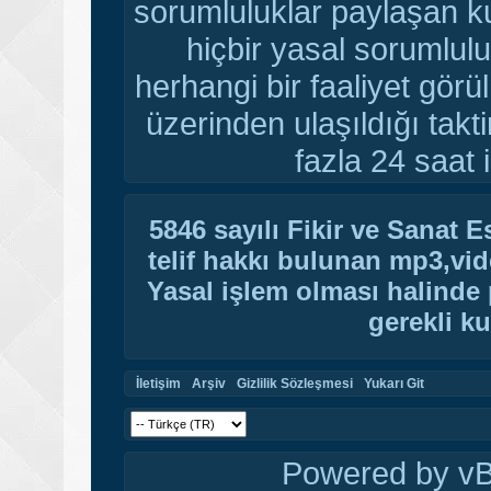
sorumluluklar paylaşan ku
hiçbir yasal sorumlulu
herhangi bir faaliyet gör
üzerinden ulaşıldığı tak
fazla 24 saat i
5846 sayılı Fikir ve Sanat 
telif hakkı bulunan mp3,vide
Yasal işlem olması halinde p
gerekli ku
İletişim
Arşiv
Gizlilik Sözleşmesi
Yukarı Git
Powered by vBu