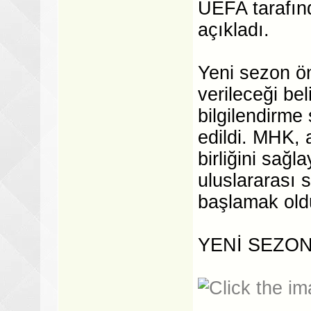
UEFA tarafınd
açıkladı.
Yeni sezon ö
verileceği beli
bilgilendirme
edildi. MHK, 
birliğini sağ
uluslararası 
başlamak old
YENİ SEZO