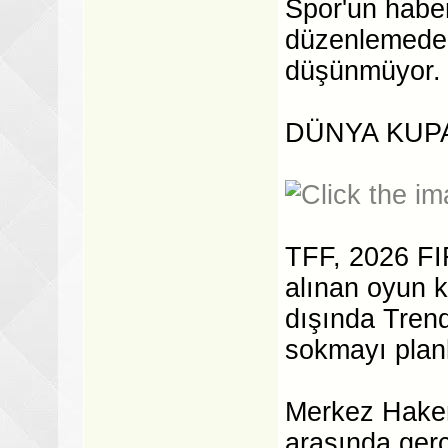
Spor'un habe
düzenlemede 
düşünmüyor.
DÜNYA KUPA
TFF, 2026 F
alınan oyun k
dışında Tren
sokmayı planl
Merkez Hakem
arasında ger