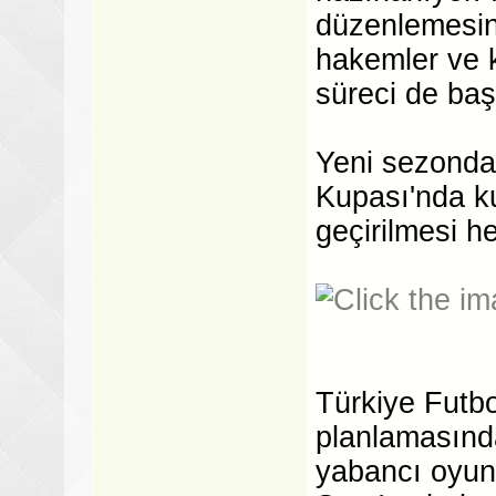
düzenlemesin
hakemler ve k
süreci de baş
Yeni sezonda
Kupası'nda k
geçirilmesi he
Türkiye Futb
planlamasınd
yabancı oyun