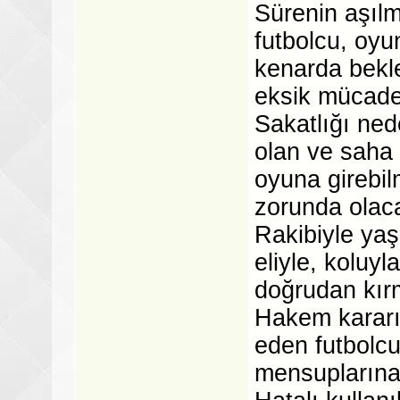
Sürenin aşıl
futbolcu, oyu
kenarda bekle
eksik mücade
Sakatlığı ne
olan ve saha 
oyuna girebil
zorunda olac
Rakibiyle yaş
eliyle, koluy
doğrudan kırm
Hakem kararı
eden futbolcu
mensuplarına