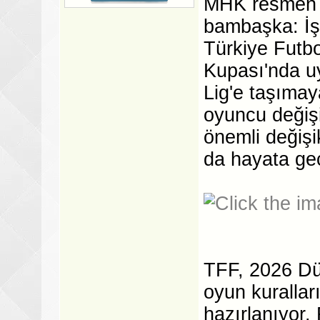
MHK resmen a
bambaşka: İşt
Türkiye Futb
Kupası'nda uy
Lig'e taşımay
oyuncu değiş
önemli değişi
da hayata geç
TFF, 2026 Dü
oyun kurallar
hazırlanıyor