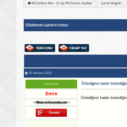
IRCDefteri.Net - En İyi IRCForum Sayfasi
Genel Bilgiler
Etiketlenen üyelerin listesi
25.Haziran.2022
Özlediğiniz kadar özlendiği
Çevrimiçi
Emre
Özlediğiniz kadar özlendiği
~ Www.ircforumda.net ~