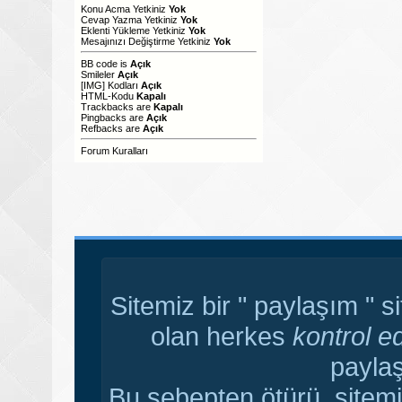
Konu Acma Yetkiniz
Yok
Cevap Yazma Yetkiniz
Yok
Eklenti Yükleme Yetkiniz
Yok
Mesajınızı Değiştirme Yetkiniz
Yok
BB code
is
Açık
Smileler
Açık
[IMG]
Kodları
Açık
HTML-Kodu
Kapalı
Trackbacks
are
Kapalı
Pingbacks
are
Açık
Refbacks
are
Açık
Forum Kuralları
Sitemiz bir " paylaşım " s
olan herkes
kontrol e
paylaş
Bu sebepten ötürü, sitemi