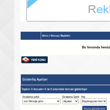
Konu
/
Konuyu Başlatan
Bu forumda henüz
Gösteriliş Ayarları
Toplam 0 konudan 0 ile 0 arasındaki konular gösteriliyor.
Sıralama şekli
Sıralama Şekli
Yaş