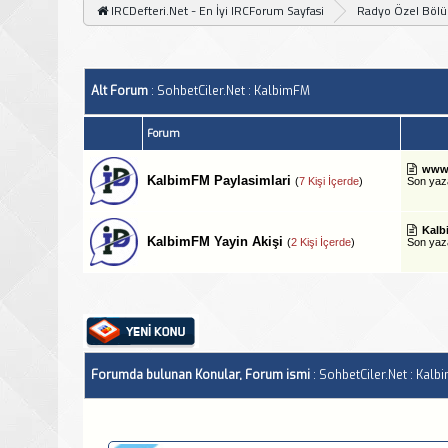
IRCDefteri.Net - En İyi IRCForum Sayfasi
Radyo Özel Böl
Alt Forum
: SohbetCiler.Net : KalbimFM
Forum
www.
KalbimFM Paylasimlari
(
7 Kişi İçerde
)
Son ya
Kalb
KalbimFM Yayin Akişi
(
2 Kişi İçerde
)
Son ya
Forumda bulunan Konular, Forum ismi
: SohbetCiler.Net : Kal