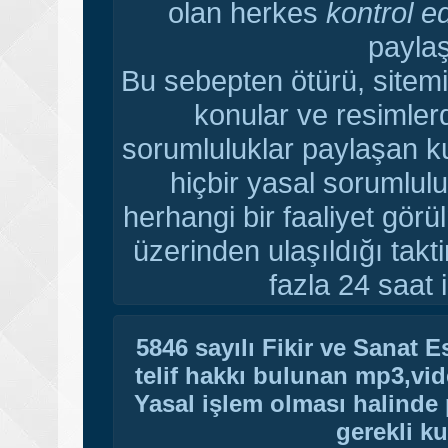
olan herkes
kontrol e
paylaş
Bu sebepten ötürü, sitemi
konular ve resimler
sorumluluklar paylaşan ku
hiçbir yasal sorumlulu
herhangi bir faaliyet gör
üzerinden ulaşıldığı tak
fazla 24 saat i
5846 sayılı Fikir ve Sanat 
telif hakkı bulunan mp3,vide
Yasal işlem olması halinde p
gerekli ku