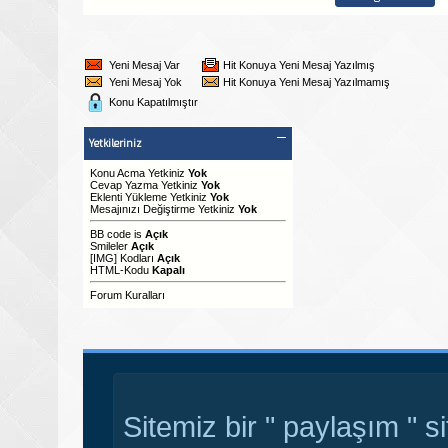
Yeni Mesaj Var
Hit Konuya Yeni Mesaj Yazılmış
Yeni Mesaj Yok
Hit Konuya Yeni Mesaj Yazılmamış
Konu Kapatılmıştır
Yetkileriniz
Konu Acma Yetkiniz
Yok
Cevap Yazma Yetkiniz
Yok
Eklenti Yükleme Yetkiniz
Yok
Mesajınızı Değiştirme Yetkiniz
Yok
BB code
is
Açık
Smileler
Açık
[IMG]
Kodları
Açık
HTML-Kodu
Kapalı
Forum Kuralları
Sitemiz bir " paylaşım " s