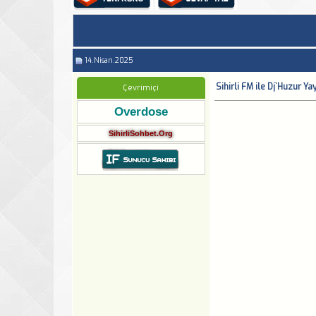
14.Nisan.2025
Sihirli FM ile Dj`Huzur Ya
Çevrimiçi
Overdose
SihirliSohbet.Org