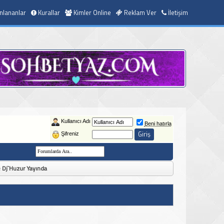
nlananlar
Kurallar
Kimler Online
Reklam Ver
İletişim
Kullanıcı Adı
Beni hatırla
Şifreniz
le Dj`Huzur Yayında