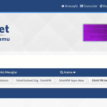
Anasayfa
Sunucular
Ba
kü Mesajlar
Arama
Bölümü
SihirliSohbet.Org : SihirliFM
SihirliFM Yayin Akısı
Sihirli FM i