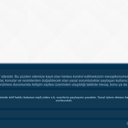
" sitesidir. Bu yüzden sitemize kayıt olan herkes
kontrol edilmeksizin
mesaj/konu/res
ar, konular ve resimlerden doğabilecek olan yasal sorumluluklar paylaşan kullanıcı
örülmesi durumunda iletişim sayfası üzerinden ulaşıldığı taktirde mesaj, konu ya da r
mizde telif hakkı bulunan mp3,video v.b. eserlerin paylaşımı yasaktır. Yasal işlem olması hal
verilecektir.