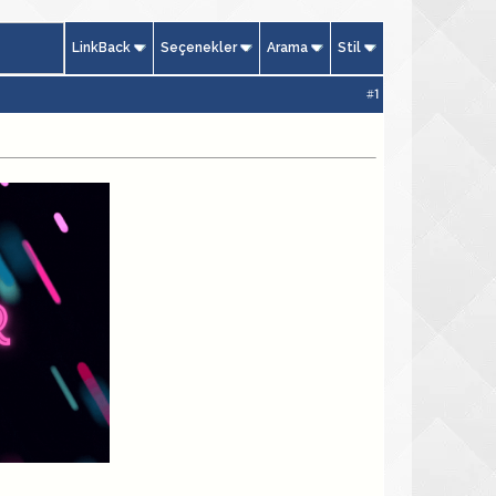
LinkBack
Seçenekler
Arama
Stil
#
1