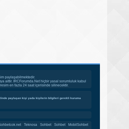
im paylaşabilmektedir.
ya aittir. IRCForumda.Net hiçbir yasal sorumluluk kabul
esim en fazla 24 saat içerisinde silinecektir.
inde paylaşan kişi yada kişilerin bilgileri gerekli kuruma
Sohbetcok.net
Teknosa
Sohbet
Sohbet
MobilSohbet