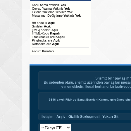
Konu Acma Yetkiniz
Yok
Cevap Yazma Yetkiniz
Yok
Eklenti Yükleme Yetkiniz
Yok
Mesajınızı Değiştirme Yetkiniz
Yok
BB code
is
Açık
Smileler
Açık
[IMG]
Kodları
Açık
HTML-Kodu
Kapalı
Trackbacks
are
Kapalı
Pingbacks
are
Açık
Refbacks
are
Açık
Forum Kuralları
Sitemiz bir " paylaşım 
Bu sebepten ötürü, sitemiz üzerinden paylaşılan mesajl
etmemektedir. Illegal herhangi bir faaliyet g
5846 sayılı Fikir ve Sanat Eserleri Kanunu gereğince site
İletişim
Arşiv
Gizlilik Sözleşmesi
Yukarı Git