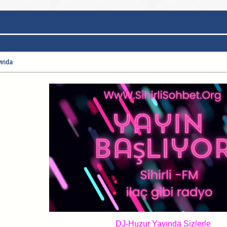
yında
DJ-Huzur Yayında Sizlerle