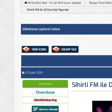
IRCDefteri.Net - En İyi IRCForum Sayfasi
Radyo Özel Böl
Sihirli FM ile Dj`KumSal Yayında
Etiketlenen üyelerin listesi
27.Şubat.2025
Sihirli FM ile
Çevrimiçi
Overdose
SihirliSohbet.Org