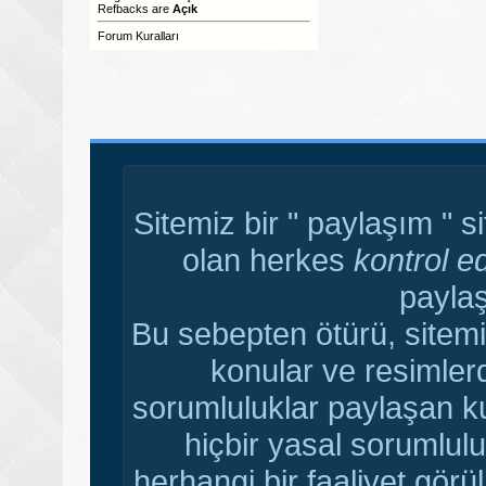
Refbacks
are
Açık
Forum Kuralları
Sitemiz bir " paylaşım " s
olan herkes
kontrol e
paylaş
Bu sebepten ötürü, sitemi
konular ve resimler
sorumluluklar paylaşan ku
hiçbir yasal sorumlulu
herhangi bir faaliyet gör