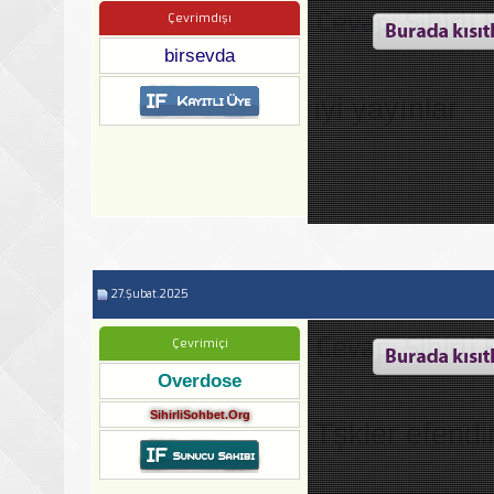
Cevap: Sihirli
Çevrimdışı
birsevda
iyi yayınlar
27.Şubat.2025
Cevap: Sihirli
Çevrimiçi
Overdose
SihirliSohbet.Org
Tşkler efend