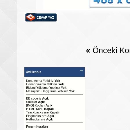
«
Önceki Ko
Yetkileriniz
Konu Acma Yetkiniz
Yok
Cevap Yazma Yetkiniz
Yok
Eklenti Yükleme Yetkiniz
Yok
Mesajınızı Değiştirme Yetkiniz
Yok
BB code
is
Açık
Smileler
Açık
[IMG]
Kodları
Açık
HTML-Kodu
Kapalı
Trackbacks
are
Kapalı
Pingbacks
are
Açık
Refbacks
are
Açık
Forum Kuralları