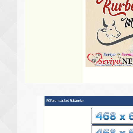
IRCForumda.Net Reklamlar