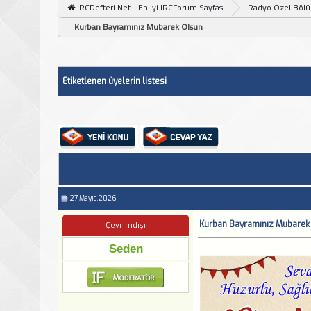
IRCDefteri.Net - En İyi IRCForum Sayfasi
Radyo Özel Böl
Kurban Bayramınız Mubarek Olsun
Etiketlenen üyelerin listesi
27.Mayıs.2026
Kurban Bayramınız Mubarek
Çevrimdışı
Seden