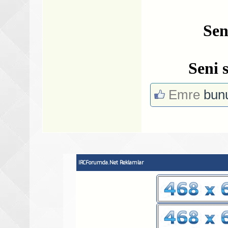
Sen
Seni 
Emre
bunu
IRCForumda.Net Reklamlar