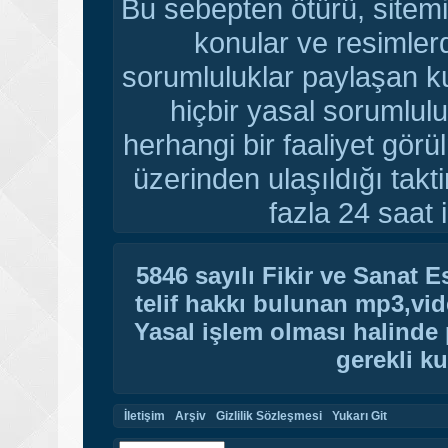
Bu sebepten ötürü, sitemi
konular ve resimler
sorumluluklar paylaşan ku
hiçbir yasal sorumlulu
herhangi bir faaliyet gör
üzerinden ulaşıldığı tak
fazla 24 saat i
5846 sayılı Fikir ve Sanat 
telif hakkı bulunan mp3,vide
Yasal işlem olması halinde p
gerekli ku
İletişim
Arşiv
Gizlilik Sözleşmesi
Yukarı Git