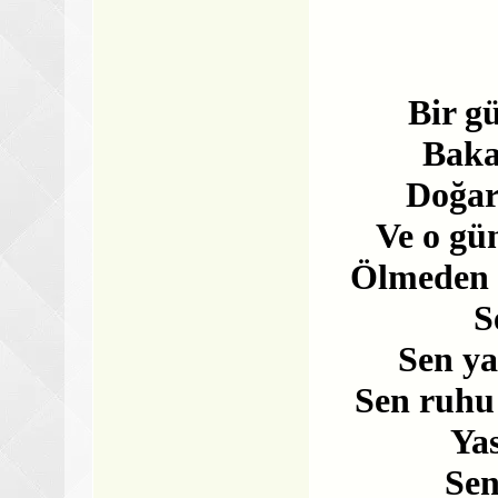
Bir gü
Baka
Doğar
Ve o gü
Ölmeden h
S
Sen ya
Sen ruhu
Ya
Sen