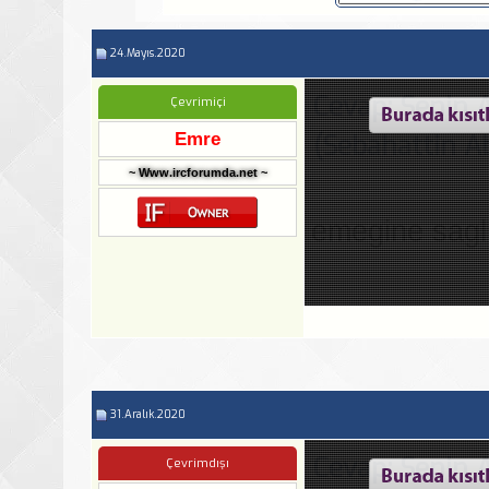
24.Mayıs.2020
Cevap: Senin 
Çevrimiçi
Emre
(Sebahattin Ab
~ Www.ircforumda.net ~
emegine sagl
31.Aralık.2020
Cevap: Senin 
Çevrimdışı