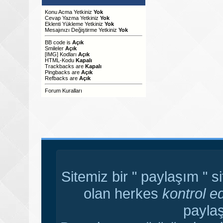
Konu Acma Yetkiniz
Yok
Cevap Yazma Yetkiniz
Yok
Eklenti Yükleme Yetkiniz
Yok
Mesajınızı Değiştirme Yetkiniz
Yok
BB code
is
Açık
Smileler
Açık
[IMG]
Kodları
Açık
HTML-Kodu
Kapalı
Trackbacks
are
Kapalı
Pingbacks
are
Açık
Refbacks
are
Açık
Forum Kuralları
Sitemiz bir " paylaşım " s
olan herkes
kontrol e
paylaş