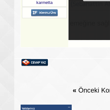
karmetta
(Sebahattin Ab
emeğine sağl
«
Önceki Ko
Yetkileriniz