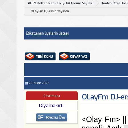
IRCDefteri.Net - En İyi IRCForum Sayfasi
Radyo Özel Böl
OLayFm DJ-ersin Yayında
Etiketlenen üyelerin listesi
29.Nisan.2025
OLayFm DJ-er
Çevrimdışı
DiyarbakirLi
<Olay-Fm> || .