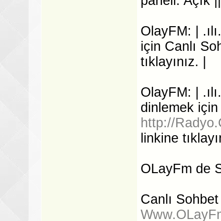
paneli: Açık ||
OlayFM: | .ıl
için Canlı Soh
tıklayınız. |
OlayFM: | .ılı
dinlemek için
http://Radyo.
linkine tıklayı
OLayFm de Si
Canlı Sohbet 
Www.OLayFm