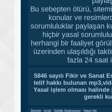
paylaş
Bu sebepten ötürü, sitemi
konular ve resimler
sorumluluklar paylaşan ku
hiçbir yasal sorumlulu
herhangi bir faaliyet gör
üzerinden ulaşıldığı tak
fazla 24 saat i
5846 sayılı Fikir ve Sanat 
telif hakkı bulunan mp3,vide
Yasal işlem olması halinde p
gerekli ku
İletişim
Arşiv
Gizlilik Sözleşmesi
Yukarı Git