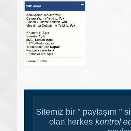
Yetkileriniz
Konu Acma Yetkiniz
Yok
Cevap Yazma Yetkiniz
Yok
Eklenti Yükleme Yetkiniz
Yok
Mesajınızı Değiştirme Yetkiniz
Yok
BB code
is
Açık
Smileler
Açık
[IMG]
Kodları
Açık
HTML-Kodu
Kapalı
Trackbacks
are
Kapalı
Pingbacks
are
Açık
Refbacks
are
Açık
Forum Kuralları
Sitemiz bir " paylaşım " s
olan herkes
kontrol e