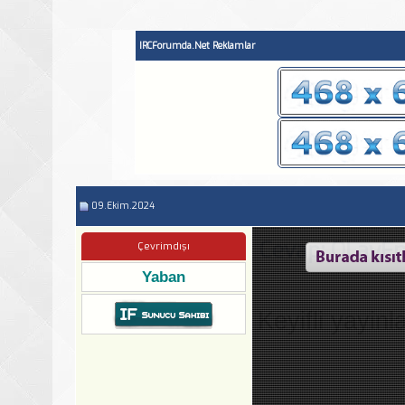
IRCForumda.Net Reklamlar
09.Ekim.2024
Cevap: OLayF
Çevrimdışı
Yaban
Keyifli yayinl