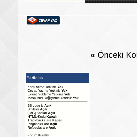
«
Önceki Ko
Yetkileriniz
Konu Acma Yetkiniz
Yok
Cevap Yazma Yetkiniz
Yok
Eklenti Yükleme Yetkiniz
Yok
Mesajınızı Değiştirme Yetkiniz
Yok
BB code
is
Açık
Smileler
Açık
[IMG]
Kodları
Açık
HTML-Kodu
Kapalı
Trackbacks
are
Kapalı
Pingbacks
are
Açık
Refbacks
are
Açık
Forum Kuralları