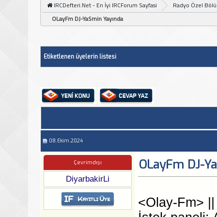
IRCDefteri.Net - En İyi IRCForum Sayfasi
Radyo Özel Böl
OLayFm DJ-YaSmin Yayında
Etiketlenen üyelerin listesi
08.Ekim.2024
OLayFm DJ-Ya
Çevrimdışı
DiyarbakirLi
<Olay-Fm> || .