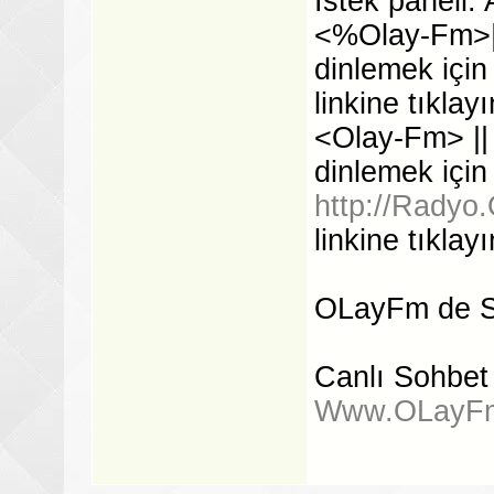
İstek paneli: 
<%Olay-Fm>|| 
dinlemek için
linkine tıklayı
<Olay-Fm> || .
dinlemek için
http://Radyo.
linkine tıklayı
OLayFm de Si
Canlı Sohbet 
Www.OLayFm