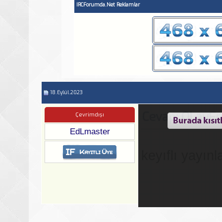
IRCForumda.Net Reklamlar
18.Eylül.2023
Cevap: OLayF
Çevrimdışı
EdLmaster
keyıflı yayınl