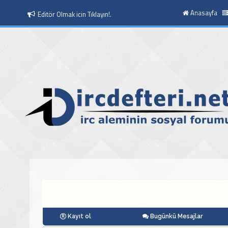
Anasayfa
Editör Olmak icin Tıklayın!.
Moderatör Olmak icin Tıklayın!.
Kayıt ol
Bugünkü Mesajlar