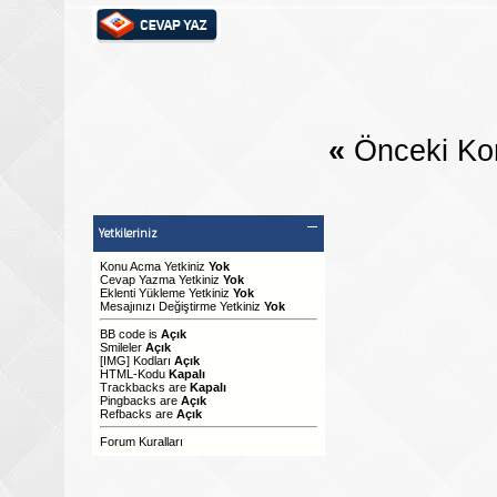
«
Önceki Ko
Yetkileriniz
Konu Acma Yetkiniz
Yok
Cevap Yazma Yetkiniz
Yok
Eklenti Yükleme Yetkiniz
Yok
Mesajınızı Değiştirme Yetkiniz
Yok
BB code
is
Açık
Smileler
Açık
[IMG]
Kodları
Açık
HTML-Kodu
Kapalı
Trackbacks
are
Kapalı
Pingbacks
are
Açık
Refbacks
are
Açık
Forum Kuralları