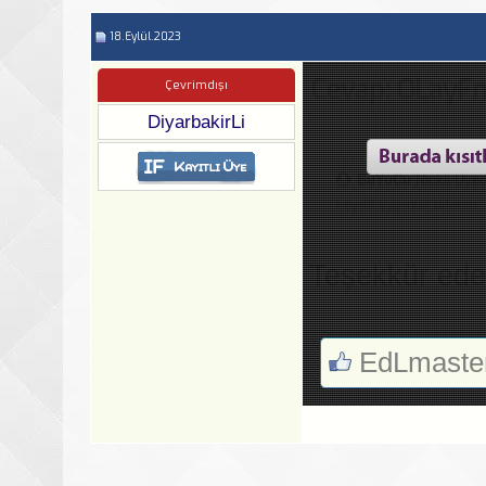
18.Eylül.2023
Cevap: OLayF
Çevrimdışı
DiyarbakirLi
BuYuCu
Nickli Üyed
keyıflı yayınlar dılerım
Teşekkür ede
EdLmaste