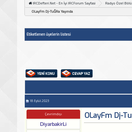
IRCDefteri.Net - En İyi IRCForum Sayfasi
Radyo Özel Böl
OLayFm Dj-TuĞRa Yayında
Etiketlenen üyelerin listesi
18.Eylül.2023
OLayFm Dj-Tu
Çevrimdışı
DiyarbakirLi