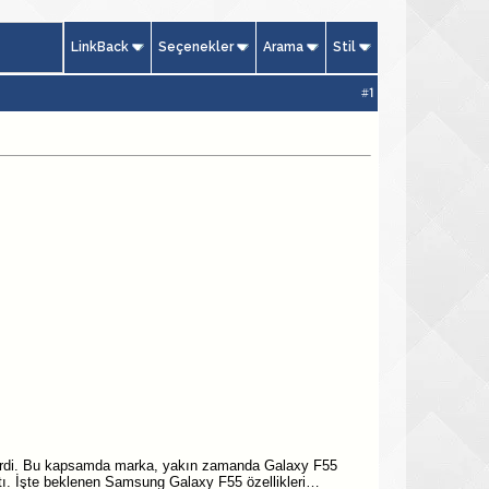
LinkBack
Seçenekler
Arama
Stil
#
1
virdi. Bu kapsamda marka, yakın zamanda Galaxy F55
ktı. İşte beklenen Samsung Galaxy F55 özellikleri…