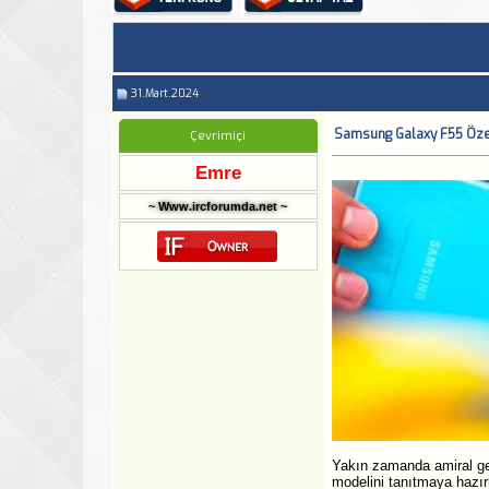
31.Mart.2024
Samsung Galaxy F55 Özell
Çevrimiçi
Emre
~ Www.ircforumda.net ~
Yakın zamanda amiral ge
modelini tanıtmaya hazır