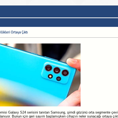
ikleri Ortaya Çıktı
misi Galaxy S24 serisini tanıtan Samsung, şimdi gözünü orta segmente çe
lanıyor. Bunun için geri sayım başlamışken cihazın neler sunacağı ortaya çı