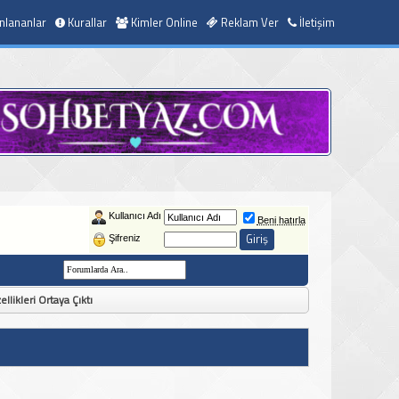
nlananlar
Kurallar
Kimler Online
Reklam Ver
İletişim
Kullanıcı Adı
Beni hatırla
Şifreniz
likleri Ortaya Çıktı