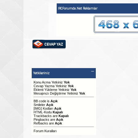
IRCForumda.Net Reklamlar
Yetkileriniz
Konu Acma Yetkiniz
Yok
Cevap Yazma Yetkiniz
Yok
Eklenti Yükleme Yetkiniz
Yok
Mesajınızı Değiştirme Yetkiniz
Yok
BB code
is
Açık
Smileler
Açık
[IMG]
Kodları
Açık
HTML-Kodu
Kapalı
Trackbacks
are
Kapalı
Pingbacks
are
Açık
Refbacks
are
Açık
Forum Kuralları