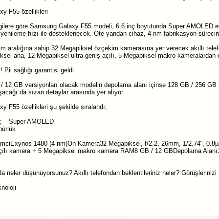
 F55 özellikleri
lgilere göre Samsung Galaxy F55 modeli, 6.6 inç boyutunda Super AMOLED ek
 yenileme hızı ile desteklenecek. Öte yandan cihaz, 4 nm fabrikasyon sürec
ram aralığına sahip 32 Megapiksel özçekim kamerasına yer verecek akıllı telefo
sel ana, 12 Megapiksel ultra geniş açılı, 5 Megapiksel makro kameralardan 
! Pil sağlığı garantisi geldi
 12 GB versiyonları olacak modelin depolama alanı içinse 128 GB / 256 GB s
şacağı da sızan detaylar arasında yer alıyor.
F55 özellikleri şu şekilde sıralandı;
nç – Super AMOLED
nürlük
lemciExynos 1480 (4 nm)Ön Kamera32 Megapiksel, f/2.2, 26mm, 1/2.74¨, 0.
açılı kamera + 5 Megapiksel makro kamera RAM8 GB / 12 GBDepolama Alanı1
 neler düşünüyorsunuz? Akıllı telefondan beklentileriniz neler? Görüşlerinizi
noloji