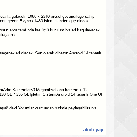
ranla gelecek. 1080 x 2340 piksel çözünürlüğe sahip
inden geçen Exynos 1480 işlemcisinden güç alacak.
nun arka tarafında ise üçlü kurulum bizleri karşılayacak.
oluşacak.
eçenekleri olacak. Son olarak cihazın Android 14 tabanlı
8µmArka Kameralar50 Megapiksel ana kamera + 12
28 GB / 256 GBİşletim SistemiAndroid 14 tabanlı One UI
 aşağıdaki Yorumlar kısmından bizimle paylaşabilirsiniz.