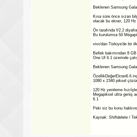
Beklenen Samsung Galaxy
Kısa süre önce sızan bi
olacak bu ekran, 120 Hz
Ön tarafında f/2.2 diyaf
Bu kurulumsa 50 Megapik
vivo'dan Türkiye'de bir ilk
Bellek bakımından 8 GB /
One UI 6.1 üzerinde çalı
Beklenen Samsung Galaxy 
ÖzellikDeğerEkran6.6 i
1080 x 2340 piksel çözü
120 Hz yenileme hızıİş
Megapiksel ultra geniş 
6.1
Peki siz bu konu hakkında
Kaynak: Shiftdelete / Tek