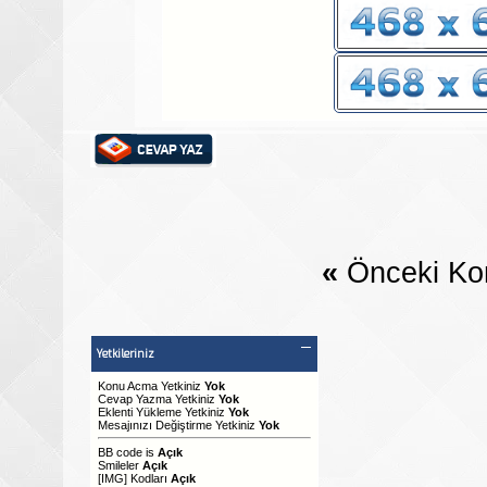
«
Önceki Ko
Yetkileriniz
Konu Acma Yetkiniz
Yok
Cevap Yazma Yetkiniz
Yok
Eklenti Yükleme Yetkiniz
Yok
Mesajınızı Değiştirme Yetkiniz
Yok
BB code
is
Açık
Smileler
Açık
[IMG]
Kodları
Açık