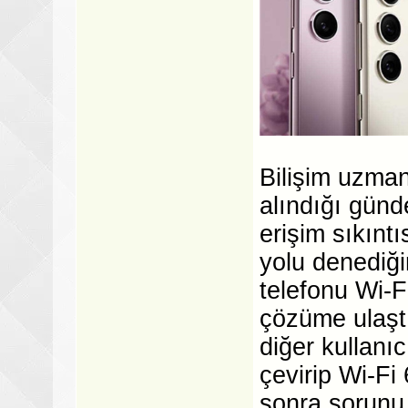
Bilişim uzman
alındığı günd
erişim sıkınt
yolu denediğ
telefonu Wi-F
çözüme ulaştı
diğer kullanıc
çevirip Wi-Fi
sonra sorunu 