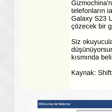
Gizmochina'nı
telefonların 
Galaxy S23 U
çözecek bir 
Siz okuyucul
düşünüyorsun
kısmında belir
Kaynak: Shift
IRCForumda.Net Reklamlar