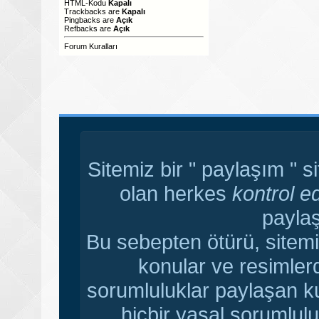
HTML-Kodu
Kapalı
Trackbacks
are
Kapalı
Pingbacks
are
Açık
Refbacks
are
Açık
Forum Kuralları
Sitemiz bir " paylaşım " s
olan herkes
kontrol e
paylaş
Bu sebepten ötürü, sitemi
konular ve resimler
sorumluluklar paylaşan ku
hiçbir yasal sorumlulu