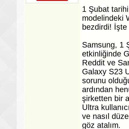
1 Şubat tarih
modelindeki W
bezdirdi! İşte
Samsung, 1 Ş
etkinliğinde G
Reddit ve Sa
Galaxy S23 Ul
sorunu olduğu
ardından henü
şirketten bir
Ultra kullanı
ve nasıl düzel
göz atalım.