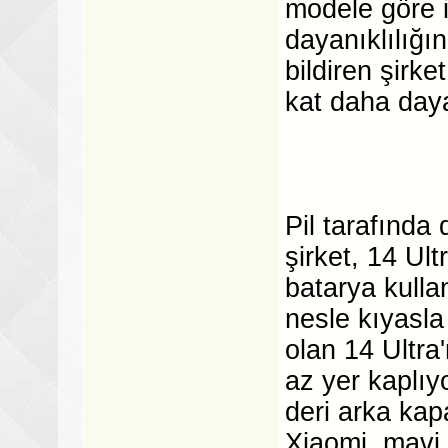
modele göre i
dayanıklılığı
bildiren şirke
kat daha daya
Pil tarafında
şirket, 14 Ul
batarya kulla
nesle kıyasla
olan 14 Ultra
az yer kaplıy
deri arka kap
Xiaomi, mavi