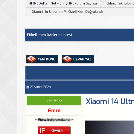
IRCDefteri.Net - En İyi IRCForum Sayfasi
Bilim, Teknoloji 
Xiaomi 14 Ultra'nın Pil Özellikleri Doğrulandı
Etiketlenen üyelerin listesi
21.Şubat.2024
Xiaomi 14 Ultr
Çevrimiçi
Emre
~ Www.ircforumda.net ~