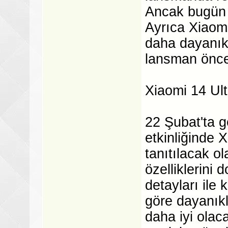
Ancak bugün c
Ayrıca Xiaomi
daha dayanıkl
lansman önces
Xiaomi 14 Ultr
22 Şubat'ta 
etkinliğinde X
tanıtılacak o
özelliklerini
detayları ile
göre dayanık
daha iyi olac