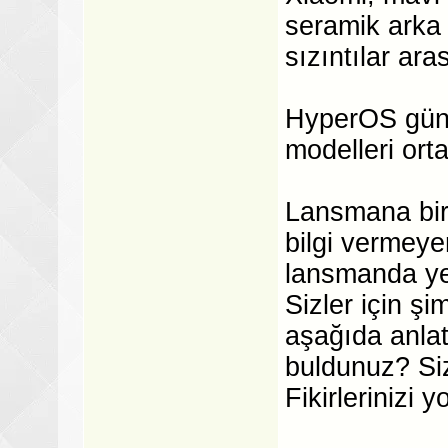
seramik arka 
sızıntılar ar
HyperOS günc
modelleri orta
Lansmana bir
bilgi vermeye
lansmanda yen
Sizler için şi
aşağıda anlatt
buldunuz? Siz
Fikirlerinizi 