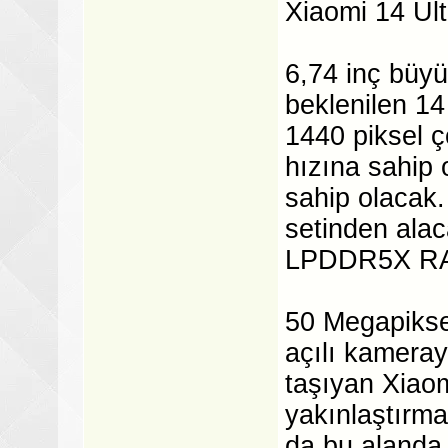
Xiaomi 14 Ultr
6,74 inç büyü
beklenilen 1
1440 piksel 
hızına sahip
sahip olacak
setinden alac
LPDDR5X RAM 
50 Megapikse
açılı kameray
taşıyan Xiaom
yakınlaştırma
da bu alanda 