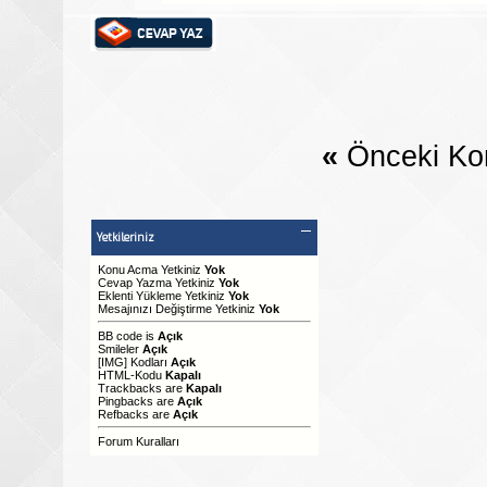
«
Önceki Ko
Yetkileriniz
Konu Acma Yetkiniz
Yok
Cevap Yazma Yetkiniz
Yok
Eklenti Yükleme Yetkiniz
Yok
Mesajınızı Değiştirme Yetkiniz
Yok
BB code
is
Açık
Smileler
Açık
[IMG]
Kodları
Açık
HTML-Kodu
Kapalı
Trackbacks
are
Kapalı
Pingbacks
are
Açık
Refbacks
are
Açık
Forum Kuralları