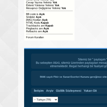
Cevap Yazma Yetkiniz
Yok
Eklenti Yükleme Yetkiniz
Yok
Mesajınızı Değiştirme Yetkiniz
Yok
BB code
is
Açık
Smileler
Açık
[IMG]
Kodları
Açık
HTML-Kodu
Kapalı
Trackbacks
are
Kapalı
Pingbacks
are
Açık
Refbacks
are
Açık
Forum Kuralları
Sitemiz bir " paylaşım 
Bu sebepten ötürü, sitemiz üzerinden paylaşılan mesajl
etmemektedir. Illegal herhangi bir faaliyet g
5846 sayılı Fikir ve Sanat Eserleri Kanunu gereğince site
İletişim
Arşiv
Gizlilik Sözleşmesi
Yukarı Git