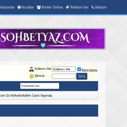
nlananlar
Kurallar
Kimler Online
Reklam Ver
İletişim
Kullanıcı Adı
Beni hatırla
Şifreniz
Com DJ-ArAnAnAdAm Canlı Yayında.