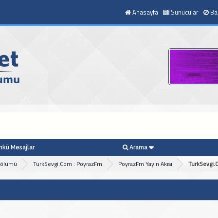
Anasayfa
Sunucular
Ba
kü Mesajlar
Arama
Bölümü
TurkSevgi.Com : PoyrazFm
PoyrazFm Yayın Akısı
TurkSevgi.