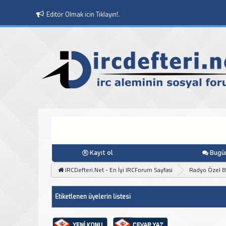
Editör Olmak icin Tıklayın!.
Moderatör Olmak icin Tıklayın!.
Kayıt ol
Bugün
IRCDefteri.Net - En İyi IRCForum Sayfasi
Radyo Özel 
Etiketlenen üyelerin listesi