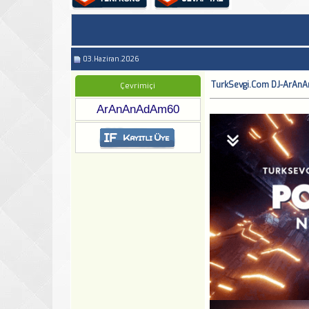
03.Haziran.2026
TurkSevgi.Com DJ-ArAnA
Çevrimiçi
ArAnAnAdAm60