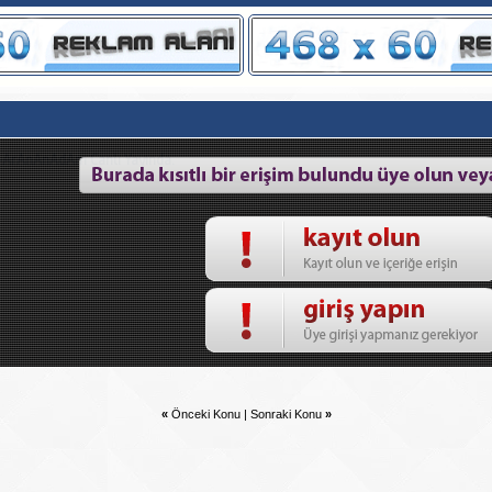
-ArAnAnAdAm Canlı Yayında.
«
Önceki Konu
|
Sonraki Konu
»