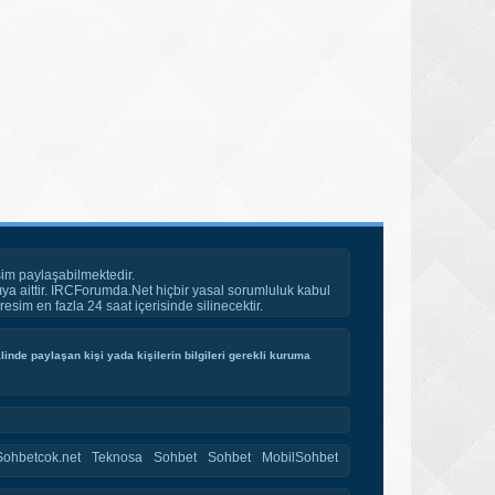
im paylaşabilmektedir.
ya aittir. IRCForumda.Net hiçbir yasal sorumluluk kabul
esim en fazla 24 saat içerisinde silinecektir.
inde paylaşan kişi yada kişilerin bilgileri gerekli kuruma
Sohbetcok.net
Teknosa
Sohbet
Sohbet
MobilSohbet