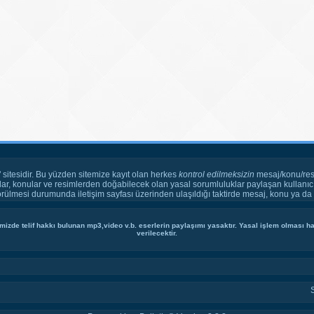
" sitesidir. Bu yüzden sitemize kayıt olan herkes
kontrol edilmeksizin
mesaj/konu/res
ar, konular ve resimlerden doğabilecek olan yasal sorumluluklar paylaşan kullanıcı
örülmesi durumunda iletişim sayfası üzerinden ulaşıldığı taktirde mesaj, konu ya da r
mizde telif hakkı bulunan mp3,video v.b. eserlerin paylaşımı yasaktır. Yasal işlem olması hal
verilecektir.