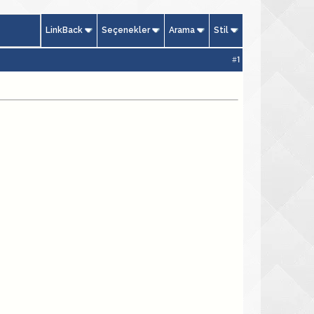
LinkBack
Seçenekler
Arama
Stil
#
1