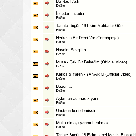
Bu Nasıl Aşk
BeSte
İnceden İnceden
BeSte
Tarihte Bugün 19 Ekim Muhtarlar Günü
BeSte
Herkesin Bir Derdi Var (Cerrahpaşa)
BeSte
Hayalet Sevgilim
BeSte
Musa - Çek Git Bebeğim (Official Video)
BeSte
Karlos & Yaren - YANARIM (Official Video)
BeSte
Bazen....
BeSte
Aşkın en acımasız yanı...
BeSte
Unutsun beni demişsin...
BeSte
Mutlu olmayı yarına bırakmak....
BeSte
Tarihte Bugün 18 Ekim İkinci Meclis Binası h