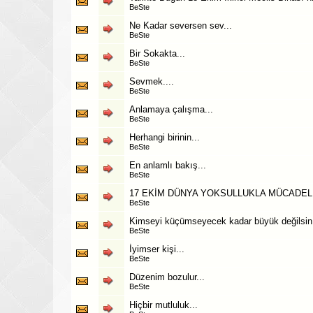
BeSte
Ne Kadar seversen sev...
BeSte
Bir Sokakta...
BeSte
Sevmek....
BeSte
Anlamaya çalışma...
BeSte
Herhangi birinin...
BeSte
En anlamlı bakış...
BeSte
17 EKİM DÜNYA YOKSULLUKLA MÜCADE
BeSte
Kimseyi küçümseyecek kadar büyük değilsin.
BeSte
İyimser kişi...
BeSte
Düzenim bozulur...
BeSte
Hiçbir mutluluk...