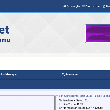
Anasayfa
Sunucular
Ba
kü Mesajlar
Arama
Son Güncelleme: tarih 05:33 - 1 dakika ön
Toplam Mesaj Sayisi:
41
En Son Yazan:
BeSte
En Hit Mesajlar:
BeSte
(
17
=
41.46%
)