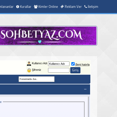
nlananlar
Kurallar
Kimler Online
Reklam Ver
İletişim
Kullanıcı Adı
Beni hatırla
Şifreniz
ce