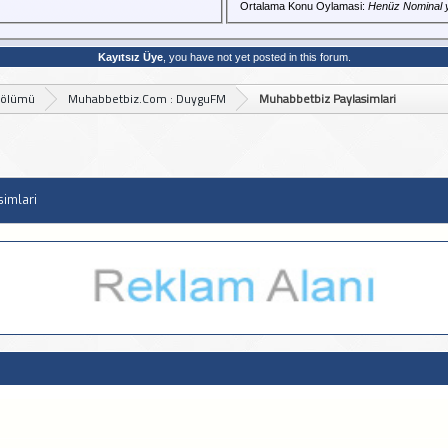
Ortalama Konu Oylamasi:
Henüz Nominal 
Kayıtsız Üye
, you have not yet posted in this forum.
Bölümü
Muhabbetbiz.Com : DuyguFM
Muhabbetbiz Paylasimlari
simlari