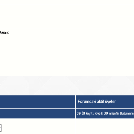
 Günü
Forumdaki aktif üyeler
39 (0 kayıtlı üye & 39 misafir Bulunmak