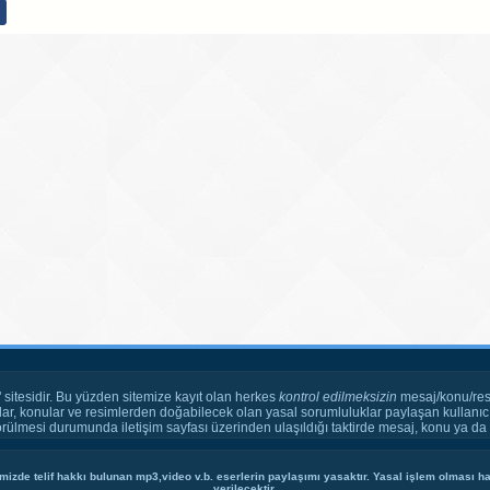
" sitesidir. Bu yüzden sitemize kayıt olan herkes
kontrol edilmeksizin
mesaj/konu/res
ar, konular ve resimlerden doğabilecek olan yasal sorumluluklar paylaşan kullanıcı
örülmesi durumunda iletişim sayfası üzerinden ulaşıldığı taktirde mesaj, konu ya da r
mizde telif hakkı bulunan mp3,video v.b. eserlerin paylaşımı yasaktır. Yasal işlem olması hal
verilecektir.