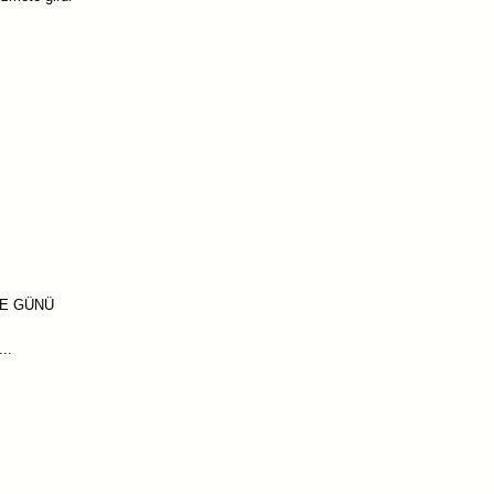
LE GÜNÜ
..