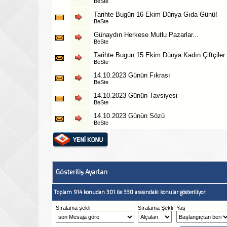
BeSte
Tarihte Bugün 16 Ekim Dünya Gıda Günü!
BeSte
Günaydın Herkese Mutlu Pazarlar...
BeSte
Tarihte Bugun 15 Ekim Dünya Kadın Çiftçiler
BeSte
14.10.2023 Günün Fıkrası
BeSte
14.10.2023 Günün Tavsiyesi
BeSte
14.10.2023 Günün Sözü
BeSte
Gösteriliş Ayarları
Toplam 914 konudan 301 ile 330 arasındaki konular gösteriliyor.
Sıralama şekli
Sıralama Şekli
Yaş