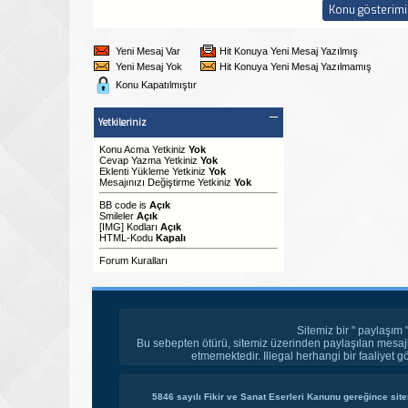
Yeni Mesaj Var
Hit Konuya Yeni Mesaj Yazılmış
Yeni Mesaj Yok
Hit Konuya Yeni Mesaj Yazılmamış
Konu Kapatılmıştır
Yetkileriniz
Konu Acma Yetkiniz
Yok
Cevap Yazma Yetkiniz
Yok
Eklenti Yükleme Yetkiniz
Yok
Mesajınızı Değiştirme Yetkiniz
Yok
BB code
is
Açık
Smileler
Açık
[IMG]
Kodları
Açık
HTML-Kodu
Kapalı
Forum Kuralları
Sitemiz bir " paylaşım 
Bu sebepten ötürü, sitemiz üzerinden paylaşılan mesajl
etmemektedir. Illegal herhangi bir faaliyet g
5846 sayılı Fikir ve Sanat Eserleri Kanunu gereğince site