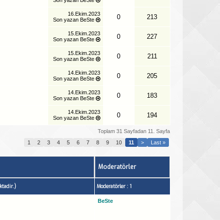
16.Ekim.2023
0
213
Son yazan
BeSte
15.Ekim.2023
0
227
Son yazan
BeSte
15.Ekim.2023
0
211
Son yazan
BeSte
14.Ekim.2023
0
205
Son yazan
BeSte
14.Ekim.2023
0
183
Son yazan
BeSte
14.Ekim.2023
0
194
Son yazan
BeSte
Toplam 31 Sayfadan 11. Sayfa
1
2
3
4
5
6
7
8
9
10
11
>
Last »
Moderatörler
tadir.)
Moderatörler : 1
BeSte