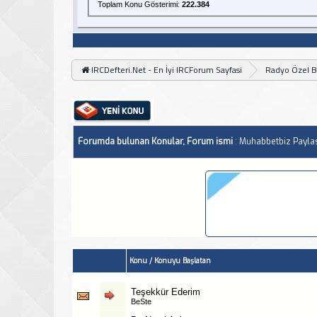
Toplam Konu Gösterimi:
222.384
IRCDefteri.Net - En İyi IRCForum Sayfasi
Radyo Özel 
Forumda bulunan Konular, Forum ismi
: Muhabbetbiz Payla
Konu
/
Konuyu Başlatan
Teşekkür Ederim
BeSte