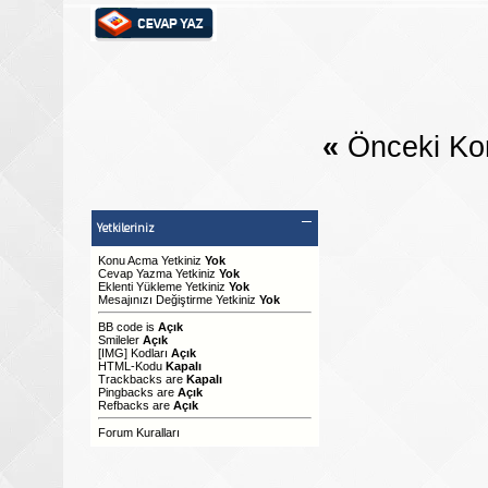
«
Önceki Ko
Yetkileriniz
Konu Acma Yetkiniz
Yok
Cevap Yazma Yetkiniz
Yok
Eklenti Yükleme Yetkiniz
Yok
Mesajınızı Değiştirme Yetkiniz
Yok
BB code
is
Açık
Smileler
Açık
[IMG]
Kodları
Açık
HTML-Kodu
Kapalı
Trackbacks
are
Kapalı
Pingbacks
are
Açık
Refbacks
are
Açık
Forum Kuralları