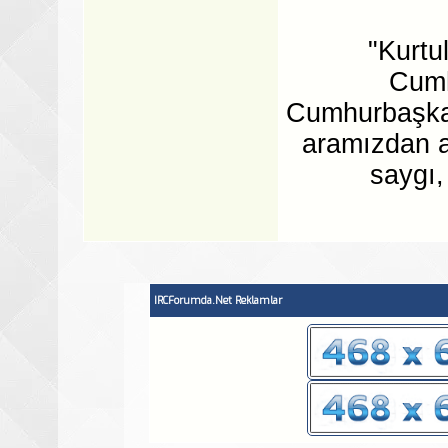
"Kurtu
Cumh
Cumhurbaşkan
aramızdan a
saygı,
IRCForumda.Net Reklamlar