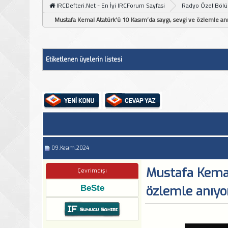
IRCDefteri.Net - En İyi IRCForum Sayfasi
Radyo Özel Böl
Mustafa Kemal Atatürk’ü 10 Kasım’da saygı, sevgi ve özlemle anı
Etiketlenen üyelerin listesi
09.Kasım.2024
Mustafa Kemal
Çevrimdışı
BeSte
özlemle anıyor