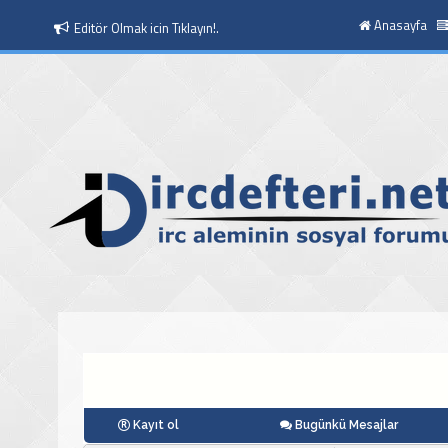
Anasayfa
Editör Olmak icin Tıklayın!.
Moderatör Olmak icin Tıklayın!.
Kayıt ol
Bugünkü Mesajlar