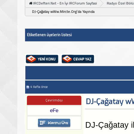
IRCDefteri.Net - En İyi IRCForum Sayfasi
Radyo Özel Böl
DJ-Çağatay wWw.Mircte.Org`da Yayında
Etiketlenen üyelerin listesi
4 Hafta önce
DJ-Çağatay wW
Çevrimdışı
eFe
DJ-Çağatay i