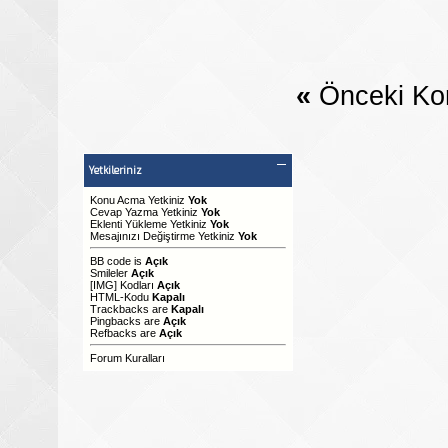
«
Önceki Ko
Yetkileriniz
Konu Acma Yetkiniz
Yok
Cevap Yazma Yetkiniz
Yok
Eklenti Yükleme Yetkiniz
Yok
Mesajınızı Değiştirme Yetkiniz
Yok
BB code
is
Açık
Smileler
Açık
[IMG]
Kodları
Açık
HTML-Kodu
Kapalı
Trackbacks
are
Kapalı
Pingbacks
are
Açık
Refbacks
are
Açık
Forum Kuralları