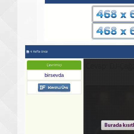
4 Hafta önce
Cevap: DJ-Çağ
Çevrimiçi
birsevda