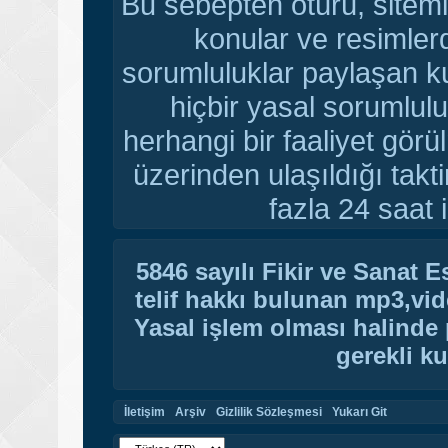
Bu sebepten ötürü, sitemi
konular ve resimler
sorumluluklar paylaşan ku
hiçbir yasal sorumlulu
herhangi bir faaliyet gör
üzerinden ulaşıldığı tak
fazla 24 saat i
5846 sayılı Fikir ve Sanat 
telif hakkı bulunan mp3,vide
Yasal işlem olması halinde p
gerekli ku
İletişim
Arşiv
Gizlilik Sözleşmesi
Yukarı Git