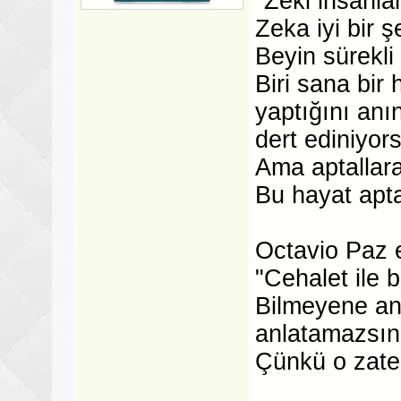
"Zeki insanlar
Zeka iyi bir ş
Beyin sürekli 
Biri sana bir
yaptığını anı
dert ediniyor
Ama aptallara
Bu hayat apta
Octavio Paz e
"Cehalet ile bi
Bilmeyene anl
anlatamazsın
Çünkü o zaten