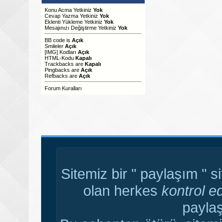
Konu Acma Yetkiniz
Yok
Cevap Yazma Yetkiniz
Yok
Eklenti Yükleme Yetkiniz
Yok
Mesajınızı Değiştirme Yetkiniz
Yok
BB code
is
Açık
Smileler
Açık
[IMG]
Kodları
Açık
HTML-Kodu
Kapalı
Trackbacks
are
Kapalı
Pingbacks
are
Açık
Refbacks
are
Açık
Forum Kuralları
Sitemiz bir " paylaşım " s
olan herkes
kontrol e
paylaş