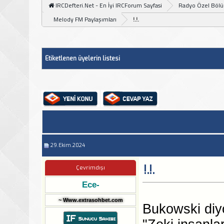
IRCDefteri.Net - En İyi IRCForum Sayfasi
Radyo Özel Böl
Melody FM Paylaşımları
!.!.
Etiketlenen üyelerin listesi
29.Ekim.2024
!.!.
Çevrimdışı
Ece-
~ Www.extrasohbet.com
Bukowski diyo