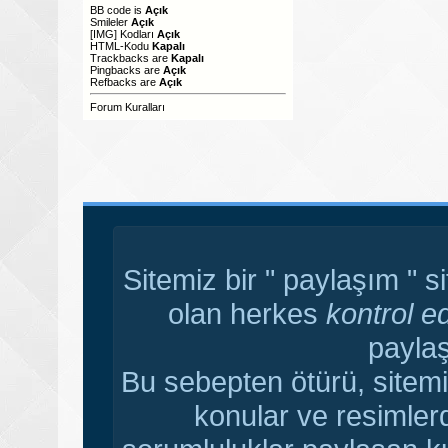
BB code
is
Açık
Smileler
Açık
[IMG]
Kodları
Açık
HTML-Kodu
Kapalı
Trackbacks
are
Kapalı
Pingbacks
are
Açık
Refbacks
are
Açık
Forum Kuralları
Sitemiz bir " paylaşım " s
olan herkes
kontrol e
paylaş
Bu sebepten ötürü, sitemi
konular ve resimler