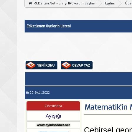
IRCDefteri.Net - En İyi IRCForum Sayfasi
Eğitim
Ödev
Etiketlenen üyelerin listesi
20.Eylül.2022
Matematik'in 
Çevrimdışı
Ayışığı
www.eylulsohbet.net
Cebirsel geome