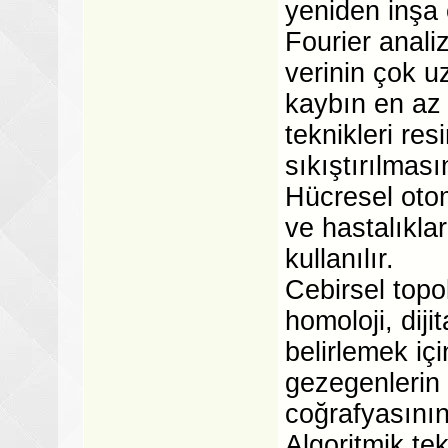
yeniden inşa 
Fourier analiz
verinin çok u
kaybın en az o
teknikleri res
sıkıştırılması
Hücresel otoma
ve hastalıkla
kullanılır.
Cebirsel topol
homoloji, diji
belirlemek içi
gezegenlerin 
coğrafyasının
Algoritmik tek