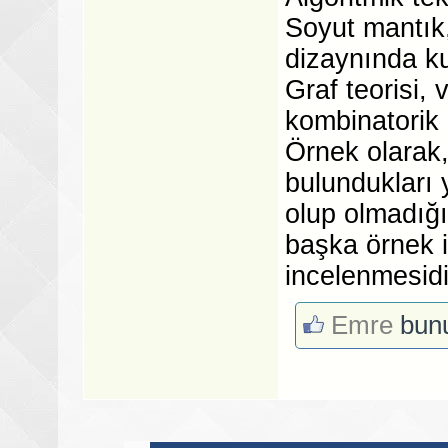
Soyut mantık,
dizaynında kul
Graf teorisi, 
kombinatorik 
Örnek olarak,
bulundukları y
olup olmadığın
başka örnek is
incelenmesidi
Emre
bunu