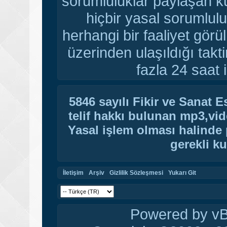
sorumluluklar paylaşan ku
hiçbir yasal sorumlulu
herhangi bir faaliyet gör
üzerinden ulaşıldığı tak
fazla 24 saat i
5846 sayılı Fikir ve Sanat 
telif hakkı bulunan mp3,vide
Yasal işlem olması halinde p
gerekli ku
İletişim
Arşiv
Gizlilik Sözleşmesi
Yukarı Git
Powered by vBu