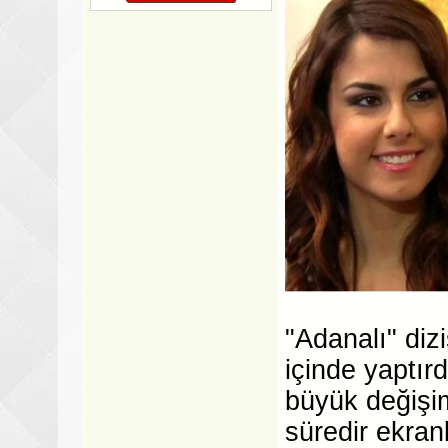
"Adanalı" diz
içinde yaptırd
büyük değişi
süredir ekra