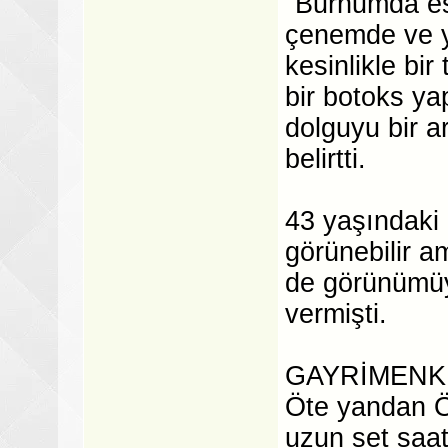
"Burnumda es
çenemde ve 
kesinlikle bi
bir botoks ya
dolguyu bir a
belirtti.
43 yaşındaki
görünebilir a
de görünümüyl
vermişti.
GAYRİMENK
Öte yandan Ö
uzun set saatl