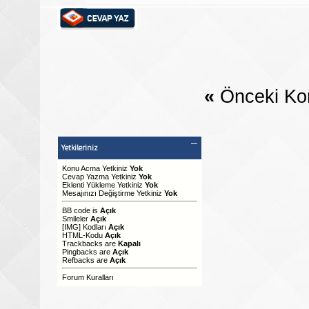
«
Önceki Ko
Yetkileriniz
Konu Acma Yetkiniz
Yok
Cevap Yazma Yetkiniz
Yok
Eklenti Yükleme Yetkiniz
Yok
Mesajınızı Değiştirme Yetkiniz
Yok
BB code
is
Açık
Smileler
Açık
[IMG]
Kodları
Açık
HTML-Kodu
Açık
Trackbacks
are
Kapalı
Pingbacks
are
Açık
Refbacks
are
Açık
Forum Kuralları