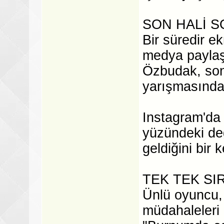
SON HALİ 
Bir süredir e
medya paylaşı
Özbudak, son 
yarışmasında 
Instagram'da 
yüzündeki değ
geldiğini bir
TEK TEK SI
Ünlü oyuncu, 
müdahaleleri 