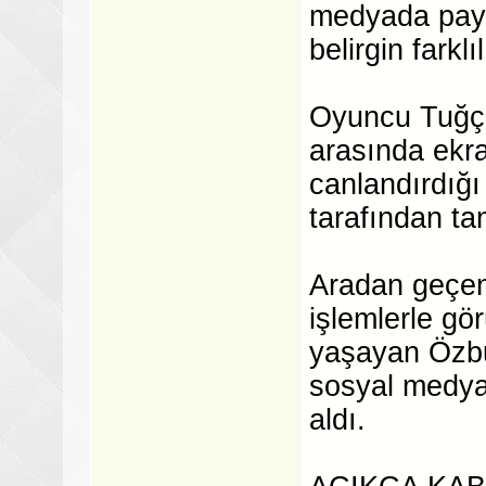
medyada payla
belirgin farkl
Oyuncu Tuğçe
arasında ekra
canlandırdığı 
tarafından ta
Aradan geçen y
işlemlerle g
yaşayan Özbu
sosyal medya
aldı.