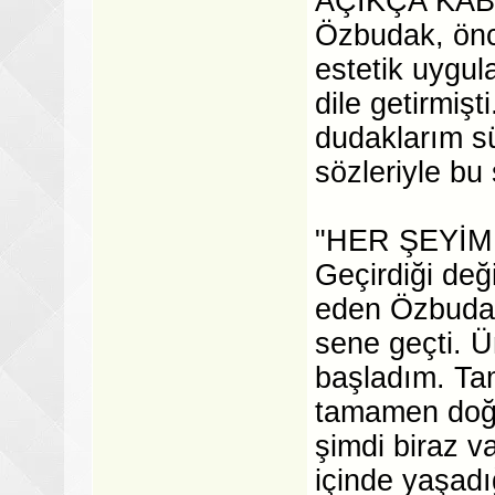
AÇIKÇA KAB
Özbudak, önce
estetik uygu
dile getirmiş
dudaklarım s
sözleriyle bu
"HER ŞEYİ
Geçirdiği de
eden Özbudak
sene geçti. Ü
başladım. Ta
tamamen doğa
şimdi biraz v
içinde yaşadı