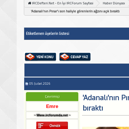
IRCDefteri.Net - En İyi IRCForum Sayfasi
Haber Dünyası
'Adanalı'nın Pınar'ı son haliyle görenlerin ağzını açık bıraktı
Etiketlenen üyelerin listesi
05.Şubat.2026
'Adanalı'nın Pı
Çevrimiçi
Emre
bıraktı
~ Www.ircforumda.net ~