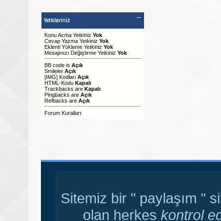
Yetkileriniz
Konu Acma Yetkiniz
Yok
Cevap Yazma Yetkiniz
Yok
Eklenti Yükleme Yetkiniz
Yok
Mesajınızı Değiştirme Yetkiniz
Yok
BB code
is
Açık
Smileler
Açık
[IMG]
Kodları
Açık
HTML-Kodu
Kapalı
Trackbacks
are
Kapalı
Pingbacks
are
Açık
Refbacks
are
Açık
Forum Kuralları
Sitemiz bir " paylaşım " s
olan herkes
kontrol e