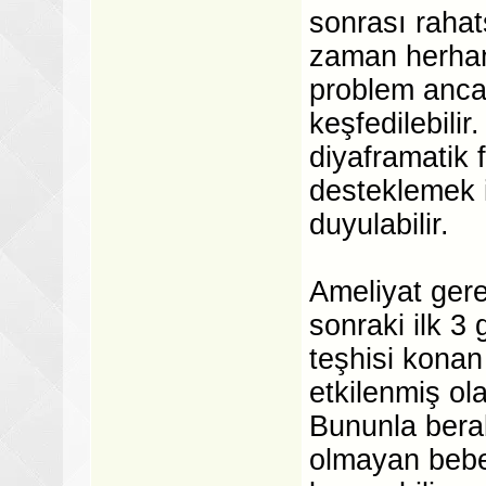
sonrası rahats
zaman herhang
problem ancak
keşfedilebili
diyaframatik f
desteklemek 
duyulabilir.
Ameliyat gere
sonraki ilk 3
teşhisi konan
etkilenmiş ol
Bununla bera
olmayan bebe