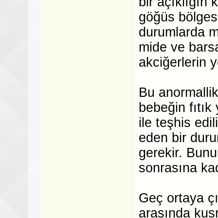
bir açıklığın 
göğüs bölges
durumlarda me
mide ve barsa
akciğerlerin 
Bu anormalli
bebeğin fıtı
ile teşhis ed
eden bir duru
gerekir. Bunu
sonrasına kad
Geç ortaya çı
arasında kusm