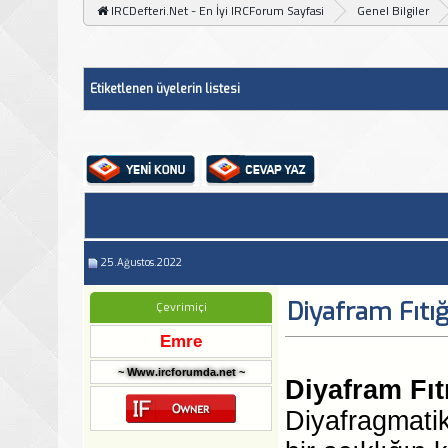
IRCDefteri.Net - En İyi IRCForum Sayfasi
Genel Bilgiler
Etiketlenen üyelerin listesi
25.Ağustos.2022
Diyafram Fıtığı
Çevrimiçi
Emre
~ Www.ircforumda.net ~
Diyafram Fıtı
Diyafragmatik