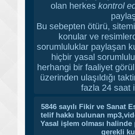
olan herkes
kontrol e
paylaş
Bu sebepten ötürü, sitemi
konular ve resimler
sorumluluklar paylaşan ku
hiçbir yasal sorumlulu
herhangi bir faaliyet gör
üzerinden ulaşıldığı tak
fazla 24 saat i
5846 sayılı Fikir ve Sanat 
telif hakkı bulunan mp3,vide
Yasal işlem olması halinde p
gerekli ku