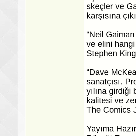
skeçler ve Ga
karşısına çıkı
“Neil Gaiman 
ve elini hangi
Stephen King
“Dave McKean 
sanatçısı. Pr
yılına girdiğ
kalitesi ve ze
The Comics J
Yayıma Hazır