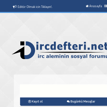
Anasayfa
Editör Olmak icin Tıklayın!.
Moderatör Olmak icin Tıklayın!.
Kayıt ol
Bugünkü Mesajlar