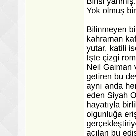
Birisi yanmış.
Yok olmuş biri
Bilinmeyen bi
kahraman kafa
yutar, katili 
İşte çizgi ro
Neil Gaiman v
getiren bu de
aynı anda he
eden Siyah Or
hayatıyla birl
olgunluğa eri
gerçekleştiri
açılan bu ed