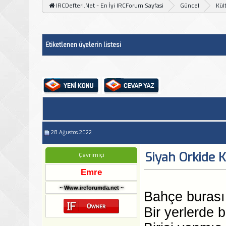
IRCDefteri.Net - En İyi IRCForum Sayfasi
Güncel
Kül
Etiketlenen üyelerin listesi
28.Ağustos.2022
Siyah Orkide K
Çevrimiçi
Emre
~ Www.ircforumda.net ~
Bahçe burası,
Bir yerlerde b