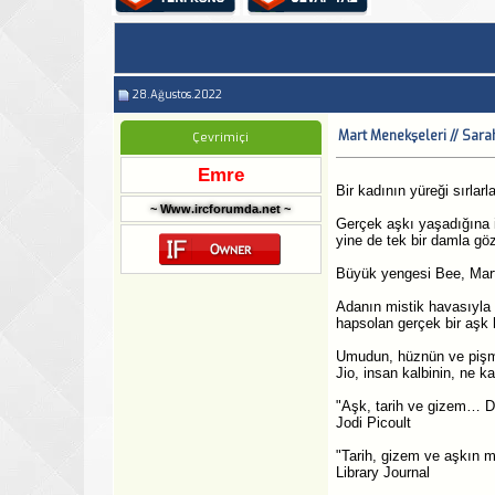
28.Ağustos.2022
Mart Menekşeleri // Sara
Çevrimiçi
Emre
Bir kadının yüreği sırlarla
~ Www.ircforumda.net ~
Gerçek aşkı yaşadığına i
yine de tek bir damla g
Büyük yengesi Bee, Mart 
Adanın mistik havasıyla 
hapsolan gerçek bir aşk hi
Umudun, hüznün ve pişman
Jio, insan kalbinin, ne ka
"Aşk, tarih ve gizem… Da
Jodi Picoult
"Tarih, gizem ve aşkın 
Library Journal