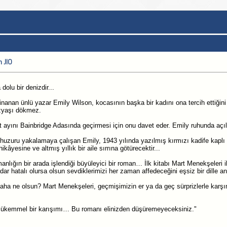
h JIO
 dolu bir denizdir...
nanan ünlü yazar Emily Wilson, kocasının başka bir kadını ona tercih ettiğini
özyaşı dökmez.
ayını Bainbridge Adasında geçirmesi için onu davet eder. Emily ruhunda açılan
huzuru yakalamaya çalışan Emily, 1943 yılında yazılmış kırmızı kadife kaplı b
kâyesine ve altmış yıllık bir aile sırrına götürecektir...
lığın bir arada işlendiği büyüleyici bir roman… İlk kitabı Mart Menekşeleri il
dar hatalı olursa olsun sevdiklerimizi her zaman affedeceğini eşsiz bir dille anl
ha ne olsun? Mart Menekşeleri, geçmişimizin er ya da geç sürprizlerle karşı
mükemmel bir karışımı… Bu romanı elinizden düşüremeyeceksiniz."