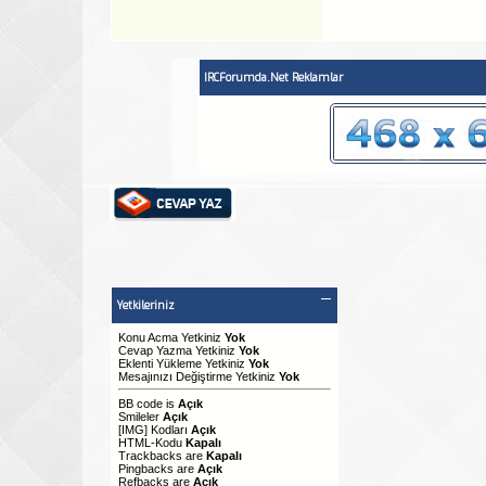
IRCForumda.Net Reklamlar
Yetkileriniz
Konu Acma Yetkiniz
Yok
Cevap Yazma Yetkiniz
Yok
Eklenti Yükleme Yetkiniz
Yok
Mesajınızı Değiştirme Yetkiniz
Yok
BB code
is
Açık
Smileler
Açık
[IMG]
Kodları
Açık
HTML-Kodu
Kapalı
Trackbacks
are
Kapalı
Pingbacks
are
Açık
Refbacks
are
Açık