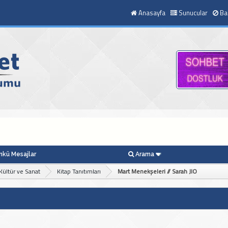
Anasayfa
Sunucular
Ba
kü Mesajlar
Arama
Kültür ve Sanat
Kitap Tanıtımları
Mart Menekşeleri // Sarah JIO