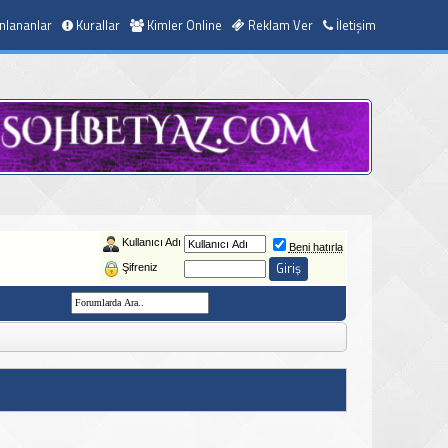
nlananlar
Kurallar
Kimler Online
Reklam Ver
İletişim
Kullanıcı Adı
Beni hatırla
Şifreniz