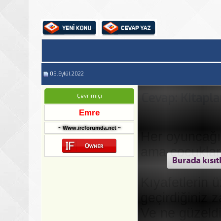
05.Eylül.2022
Cevap: Kitapla
Çevrimiçi
Emre
~ Www.ircforumda.net ~
Her oyuncağın
ama çocukları
Kıyafetlerin ü
geçirdiğiniz z
Ve ne güzeldi