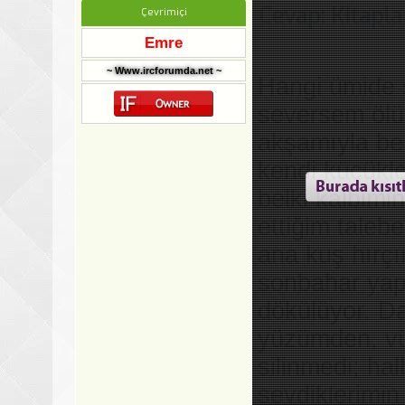
Cevap: Kitapla
Çevrimiçi
Emre
~ Www.ircforumda.net ~
Hangi ümide s
seversem ölüy
akşamıyla ber
kendi küçükl
belki kalbimi
ettiğim talebe
ana kuş hırçın
sonbahar yapra
dökülüyor. D
yüzümden, vü
silinmedi; ha
sevdiklerimin 