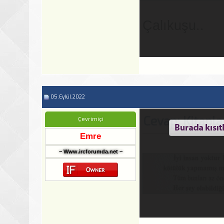
Çalıkuşu..
05.Eylül.2022
Cevap: Kitapla
Çevrimiçi
Emre
~ Www.ircforumda.net ~