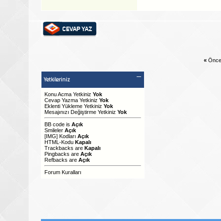
«
Önce
Yetkileriniz
Konu Acma Yetkiniz
Yok
Cevap Yazma Yetkiniz
Yok
Eklenti Yükleme Yetkiniz
Yok
Mesajınızı Değiştirme Yetkiniz
Yok
BB code
is
Açık
Smileler
Açık
[IMG]
Kodları
Açık
HTML-Kodu
Kapalı
Trackbacks
are
Kapalı
Pingbacks
are
Açık
Refbacks
are
Açık
Forum Kuralları