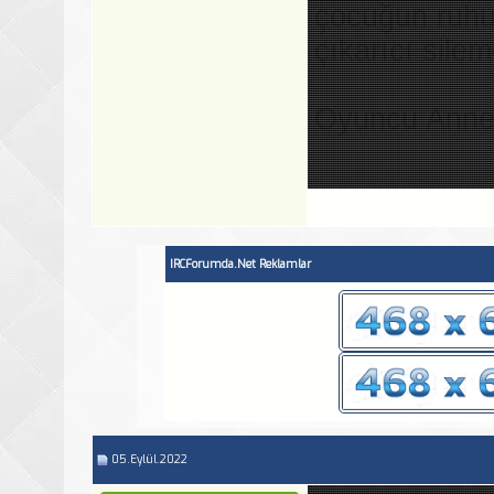
çocuğun ruhun
çıkarıcı silem
Oyuncu Anne 
IRCForumda.Net Reklamlar
05.Eylül.2022