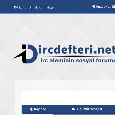
Anasayfa
Editör Olmak icin Tıklayın!.
Kayıt ol
Bugünkü Mesajlar