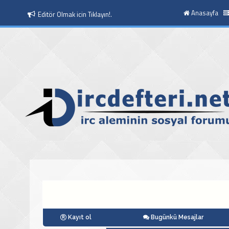
Anasayfa
Editör Olmak icin Tıklayın!.
Kayıt ol
Bugünkü Mesajlar