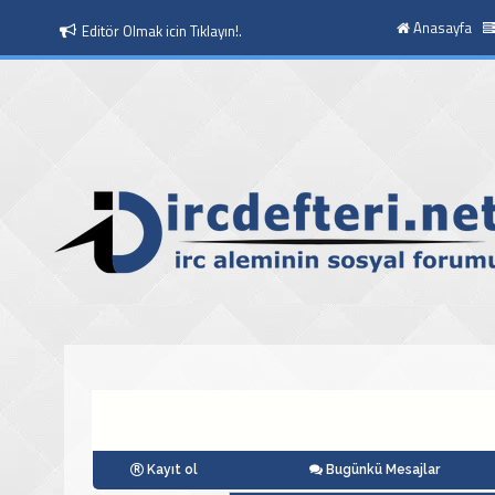
Anasayfa
Editör Olmak icin Tıklayın!.
Kayıt ol
Bugünkü Mesajlar