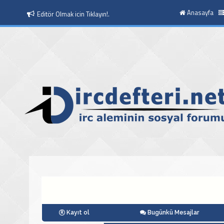
Anasayfa
Editör Olmak icin Tıklayın!.
Kayıt ol
Bugünkü Mesajlar