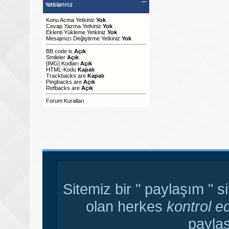
Yetkileriniz
Konu Acma Yetkiniz
Yok
Cevap Yazma Yetkiniz
Yok
Eklenti Yükleme Yetkiniz
Yok
Mesajınızı Değiştirme Yetkiniz
Yok
BB code
is
Açık
Smileler
Açık
[IMG]
Kodları
Açık
HTML-Kodu
Kapalı
Trackbacks
are
Kapalı
Pingbacks
are
Açık
Refbacks
are
Açık
Forum Kuralları
Sitemiz bir " paylaşım " s
olan herkes
kontrol e
paylaş