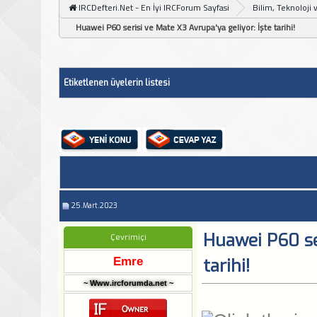
IRCDefteri.Net - En İyi IRCForum Sayfasi
Bilim, Teknoloji 
Huawei P60 serisi ve Mate X3 Avrupa'ya geliyor: İşte tarihi!
Etiketlenen üyelerin listesi
25.Mart.2023
Huawei P60 ser
Çevrimiçi
Emre
tarihi!
~ Www.ircforumda.net ~