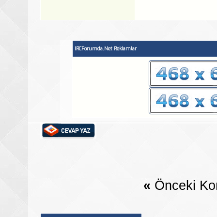
IRCForumda.Net Reklamlar
«
Önceki Ko