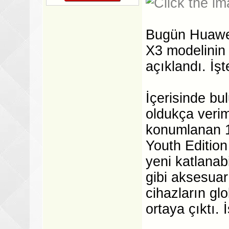
Bugün Huawei 
X3 modelinin g
açıklandı. İşt
İçerisinde b
oldukça verim
konumlanan 1
Youth Edition
yeni katlanab
gibi aksesuar
cihazların gl
ortaya çıktı. 