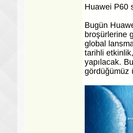
Huawei P60 se
Bugün Huawei 
broşürlerine 
global lansm
tarihli etkin
yapılacak. B
gördüğümüz ür