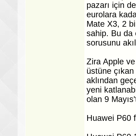
pazarı için d
eurolara kada
Mate X3, 2 bi
sahip. Bu da
sorusunu akıll
Zira Apple ve
üstüne çıkan f
aklından geçe
yeni katlanabi
olan 9 Mayıs'
Huawei P60 fi