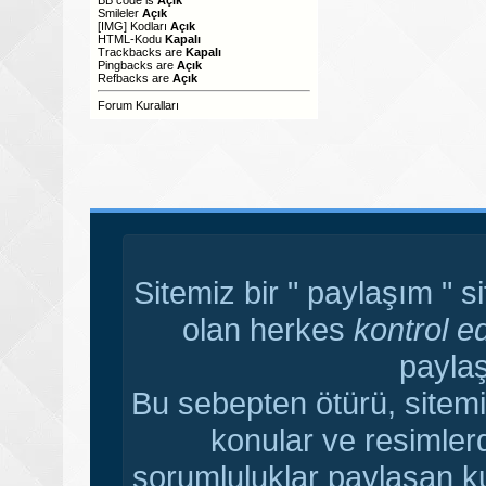
Smileler
Açık
[IMG]
Kodları
Açık
HTML-Kodu
Kapalı
Trackbacks
are
Kapalı
Pingbacks
are
Açık
Refbacks
are
Açık
Forum Kuralları
Sitemiz bir " paylaşım " s
olan herkes
kontrol e
paylaş
Bu sebepten ötürü, sitemi
konular ve resimler
sorumluluklar paylaşan ku