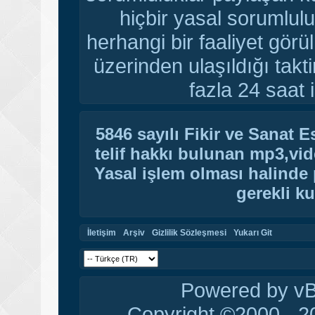
hiçbir yasal sorumlulu
herhangi bir faaliyet gör
üzerinden ulaşıldığı tak
fazla 24 saat i
5846 sayılı Fikir ve Sanat 
telif hakkı bulunan mp3,vide
Yasal işlem olması halinde p
gerekli ku
İletişim
Arşiv
Gizlilik Sözleşmesi
Yukarı Git
Powered by vBu
Copyright ©2000 - 20