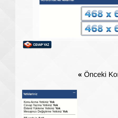
IRCForumda.Net Reklamlar
«
Önceki Ko
Yetkileriniz
Konu Acma Yetkiniz
Yok
Cevap Yazma Yetkiniz
Yok
Eklenti Yükleme Yetkiniz
Yok
Mesajınızı Değiştirme Yetkiniz
Yok
BB code
is
Açık