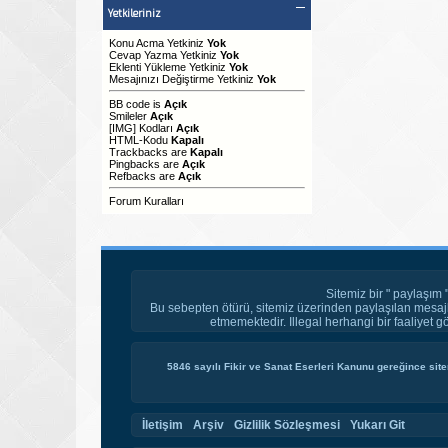
Yetkileriniz
Konu Acma Yetkiniz
Yok
Cevap Yazma Yetkiniz
Yok
Eklenti Yükleme Yetkiniz
Yok
Mesajınızı Değiştirme Yetkiniz
Yok
BB code
is
Açık
Smileler
Açık
[IMG]
Kodları
Açık
HTML-Kodu
Kapalı
Trackbacks
are
Kapalı
Pingbacks
are
Açık
Refbacks
are
Açık
Forum Kuralları
Sitemiz bir " paylaşım 
Bu sebepten ötürü, sitemiz üzerinden paylaşılan mesajl
etmemektedir. Illegal herhangi bir faaliyet g
5846 sayılı Fikir ve Sanat Eserleri Kanunu gereğince site
İletişim
Arşiv
Gizlilik Sözleşmesi
Yukarı Git