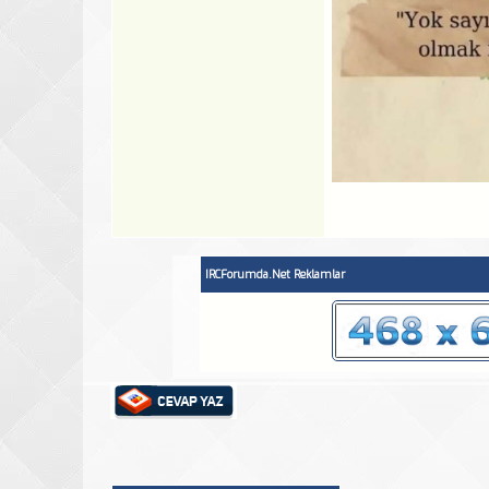
IRCForumda.Net Reklamlar