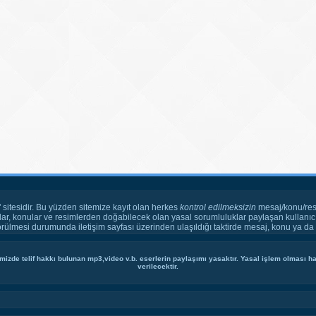
" sitesidir. Bu yüzden sitemize kayıt olan herkes
kontrol edilmeksizin
mesaj/konu/res
ar, konular ve resimlerden doğabilecek olan yasal sorumluluklar paylaşan kullanıcı
örülmesi durumunda iletişim sayfası üzerinden ulaşıldığı taktirde mesaj, konu ya da r
mizde telif hakkı bulunan mp3,video v.b. eserlerin paylaşımı yasaktır. Yasal işlem olması hal
verilecektir.