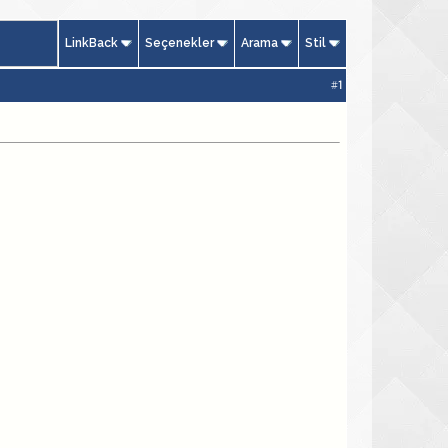
LinkBack
Seçenekler
Arama
Stil
#
1