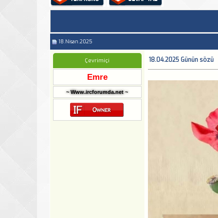
18.Nisan.2025
18.04.2025 Günün sözü
Çevrimiçi
Emre
~ Www.ircforumda.net ~