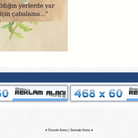
«
Önceki Konu
|
Sonraki Konu
»