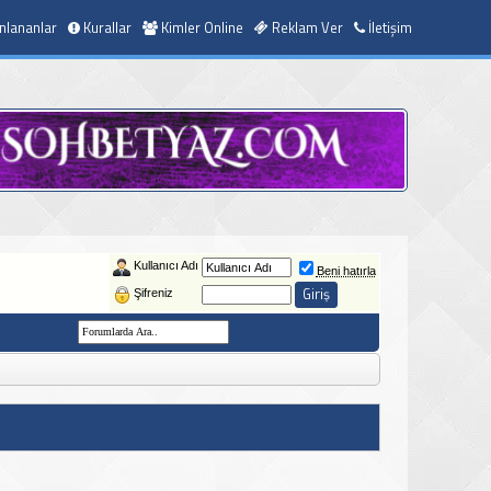
nlananlar
Kurallar
Kimler Online
Reklam Ver
İletişim
Kullanıcı Adı
Beni hatırla
Şifreniz