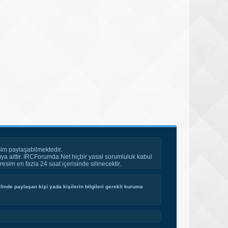
im paylaşabilmektedir.
ya aittir. IRCForumda.Net hiçbir yasal sorumluluk kabul
esim en fazla 24 saat içerisinde silinecektir.
inde paylaşan kişi yada kişilerin bilgileri gerekli kuruma