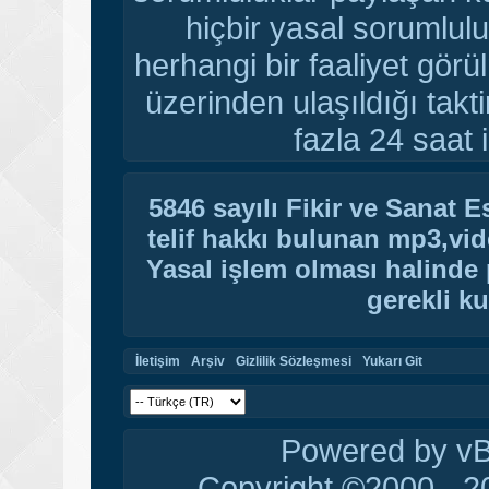
hiçbir yasal sorumlulu
herhangi bir faaliyet gör
üzerinden ulaşıldığı tak
fazla 24 saat i
5846 sayılı Fikir ve Sanat 
telif hakkı bulunan mp3,vide
Yasal işlem olması halinde p
gerekli ku
İletişim
Arşiv
Gizlilik Sözleşmesi
Yukarı Git
Powered by vBu
Copyright ©2000 - 20