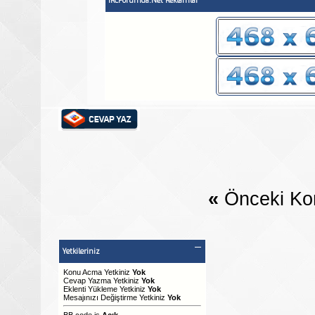
IRCForumda.Net Reklamlar
«
Önceki Ko
Yetkileriniz
Konu Acma Yetkiniz
Yok
Cevap Yazma Yetkiniz
Yok
Eklenti Yükleme Yetkiniz
Yok
Mesajınızı Değiştirme Yetkiniz
Yok
BB code
is
Açık