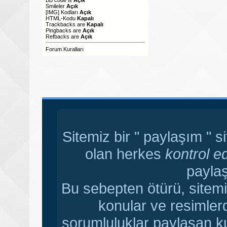
Smileler
Açık
[IMG]
Kodları
Açık
HTML-Kodu
Kapalı
Trackbacks
are
Kapalı
Pingbacks
are
Açık
Refbacks
are
Açık
Forum Kuralları
Sitemiz bir " paylaşım " s
olan herkes
kontrol e
paylaş
Bu sebepten ötürü, sitemi
konular ve resimler
sorumluluklar paylaşan ku