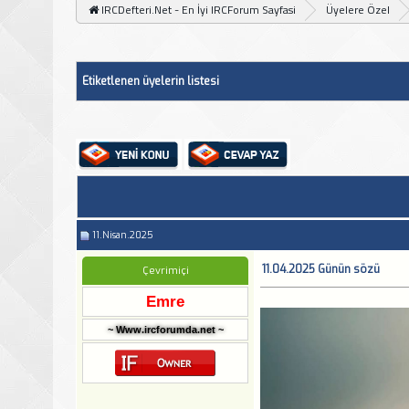
IRCDefteri.Net - En İyi IRCForum Sayfasi
Üyelere Özel
Etiketlenen üyelerin listesi
11.Nisan.2025
11.04.2025 Günün sözü
Çevrimiçi
Emre
~ Www.ircforumda.net ~