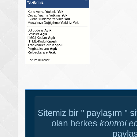
Yetkileriniz
Konu Acma Yetkiniz
Yok
Cevap Yazma Yetkiniz
Yok
Eklenti Yükleme Yetkiniz
Yok
Mesajınızı Değiştirme Yetkiniz
Yok
BB code
is
Açık
Smileler
Açık
[IMG]
Kodları
Açık
HTML-Kodu
Kapalı
Trackbacks
are
Kapalı
Pingbacks
are
Açık
Refbacks
are
Açık
Forum Kuralları
Sitemiz bir " paylaşım " s
olan herkes
kontrol e
paylaş