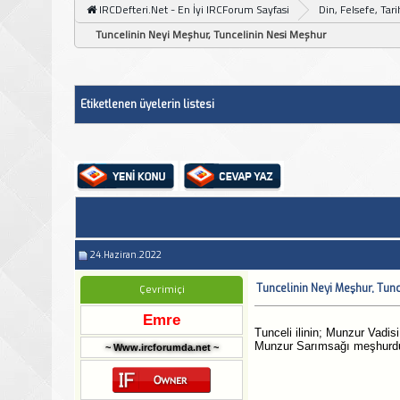
IRCDefteri.Net - En İyi IRCForum Sayfasi
Din, Felsefe, Tar
Tuncelinin Neyi Meşhur, Tuncelinin Nesi Meşhur
Etiketlenen üyelerin listesi
24.Haziran.2022
Tuncelinin Neyi Meşhur, Tun
Çevrimiçi
Emre
Tunceli ilinin; Munzur Vadis
Munzur Sarımsağı meşhurdu
~ Www.ircforumda.net ~