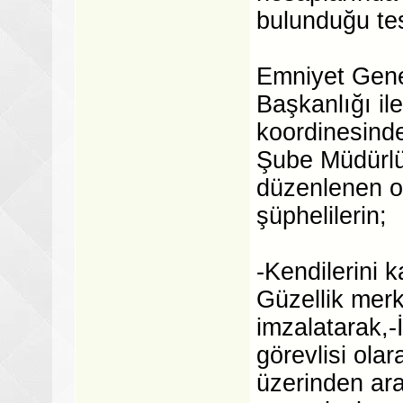
bulunduğu tesp
Emniyet Gene
Başkanlığı il
koordinesinde
Şube Müdürlü
düzenlenen o
şüphelilerin;
-Kendilerini k
Güzellik merk
imzalatarak,-
görevlisi olar
üzerinden ara