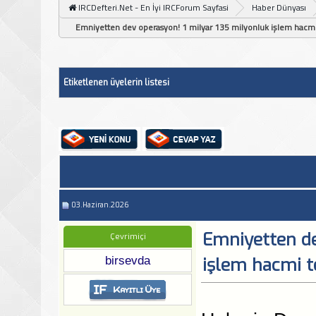
IRCDefteri.Net - En İyi IRCForum Sayfasi
Haber Dünyası
Emniyetten dev operasyon! 1 milyar 135 milyonluk işlem hacmi 
Etiketlenen üyelerin listesi
03.Haziran.2026
Emniyetten de
Çevrimiçi
birsevda
işlem hacmi te