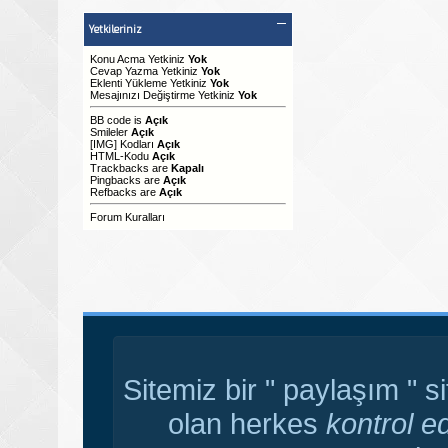
Yetkileriniz
Konu Acma Yetkiniz
Yok
Cevap Yazma Yetkiniz
Yok
Eklenti Yükleme Yetkiniz
Yok
Mesajınızı Değiştirme Yetkiniz
Yok
BB code
is
Açık
Smileler
Açık
[IMG]
Kodları
Açık
HTML-Kodu
Açık
Trackbacks
are
Kapalı
Pingbacks
are
Açık
Refbacks
are
Açık
Forum Kuralları
Sitemiz bir " paylaşım " s
olan herkes
kontrol e