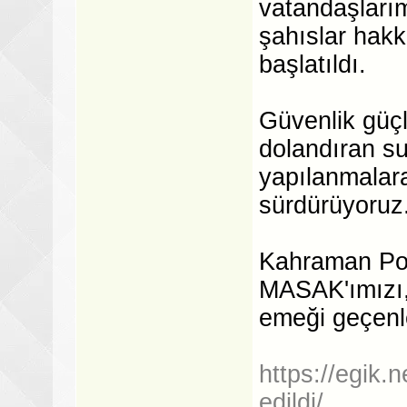
vatandaşlarımı
şahıslar hakk
başlatıldı.
Güvenlik güçl
dolandıran su
yapılanmalara
sürdürüyoruz
Kahraman Poli
MASAK'ımızı,
emeği geçenle
https://egik.n
edildi/