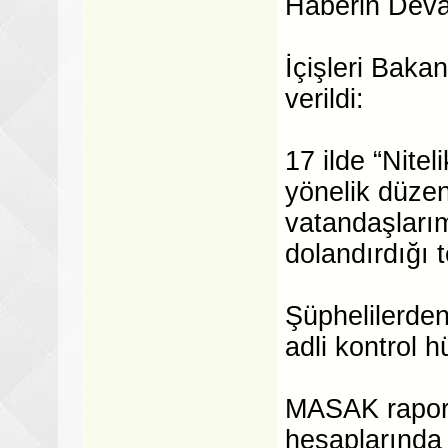
Haberin Dev
İçişleri Baka
verildi:
17 ilde “Nitel
yönelik düze
vatandaşları
dolandırdığı 
Şüphelilerden
adli kontrol 
MASAK raporla
hesaplarında 