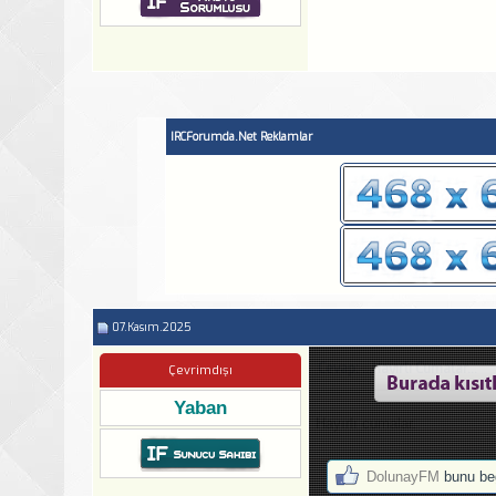
IRCForumda.Net Reklamlar
07.Kasım.2025
Cevap: ...Hayırlı Cumalar...
Çevrimdışı
Yaban
Hayırlı cumalar.
DolunayFM
bunu be