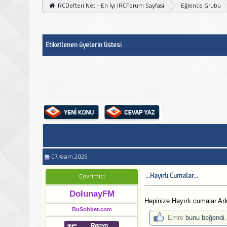
IRCDefteri.Net - En İyi IRCForum Sayfasi
Eğlence Grubu
Etiketlenen üyelerin listesi
07.Kasım.2025
...Hayırlı Cumalar...
Çevrimiçi
DolunayFM
Hepinize Hayırlı cumalar Ar
BuSohbet.com
Emre
bunu beğendi.