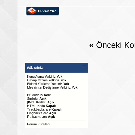
«
Önceki Ko
Yetkileriniz
Konu Acma Yetkiniz
Yok
Cevap Yazma Yetkiniz
Yok
Eklenti Yükleme Yetkiniz
Yok
Mesajınızı Değiştirme Yetkiniz
Yok
BB code
is
Açık
Smileler
Açık
[IMG]
Kodları
Açık
HTML-Kodu
Kapalı
Trackbacks
are
Kapalı
Pingbacks
are
Açık
Refbacks
are
Açık
Forum Kuralları