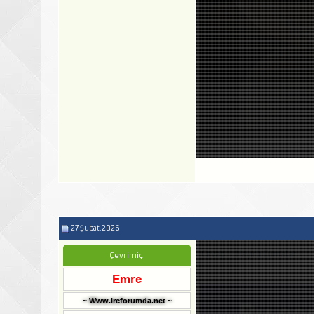
27.Şubat.2026
Cevap: ...Hayırlı Cumalar...
Çevrimiçi
Emre
~ Www.ircforumda.net ~