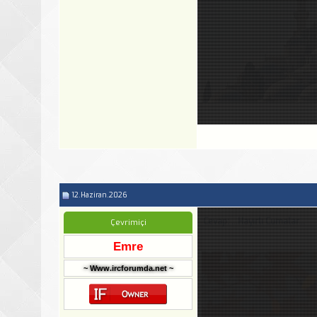
12.Haziran.2026
Cevap: ...Hayırlı Cumalar...
Çevrimiçi
Emre
~ Www.ircforumda.net ~