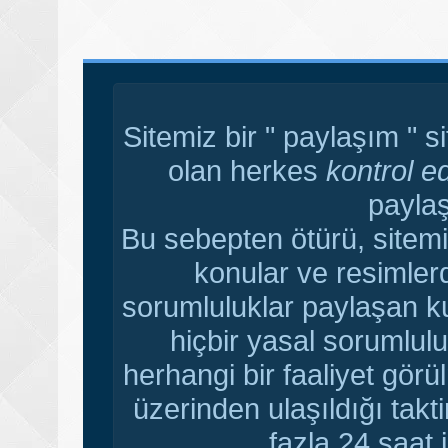
Sitemiz bir " paylaşım " s
olan herkes
kontrol e
paylaş
Bu sebepten ötürü, sitemi
konular ve resimler
sorumluluklar paylaşan ku
hiçbir yasal sorumlulu
herhangi bir faaliyet gör
üzerinden ulaşıldığı tak
fazla 24 saat i