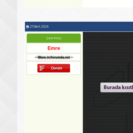
27.Mart.2026
Cevap: ...Hayırlı Cumalar...
Çevrimiçi
Emre
~ Www.ircforumda.net ~