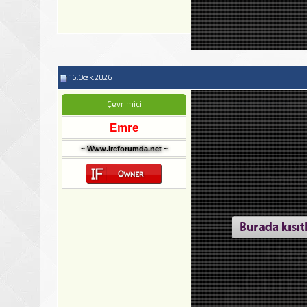
16.Ocak.2026
Cevap: ...Hayırlı Cumalar...
Çevrimiçi
Emre
~ Www.ircforumda.net ~