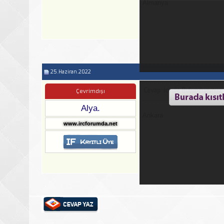
Almanya
25.Haziran.2022
Cevap: İcinde Bulundugunuz 
Çevrimdışı
Alya.
Ankara
www.ircforumda.net