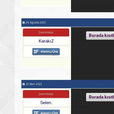
26.Ağustos.2021
Cevap: İcinde Bulundugunuz 
Çevrimdışı
KarakıZ
@istanbul
23.Mart.2022
Cevap: İcinde Bulundugunuz 
Çevrimdışı
Selen.
İstanbul