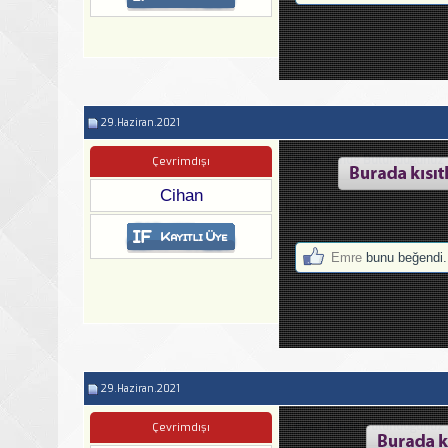
29.Haziran.2021
Cevap: İcinde Bulundugunuz 
Çevrimdışı
Cihan
İstanbul
Emre
bunu beğendi.
29.Haziran.2021
Cevap: İcinde Bulundugunuz 
Çevrimdışı