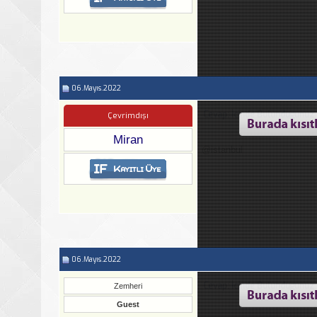
06.Mayıs.2022
Cevap: İcinde Bulundugunuz 
Çevrimdışı
Miran
@istanbul
06.Mayıs.2022
Cevap: İcinde Bulundugunuz 
Zemheri
Guest