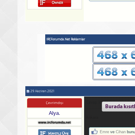
IRCForumda.Net Reklamlar
29.Haziran.2021
Cevap: İcinde Bulundugunuz 
Çevrimdışı
Alya.
Ankara
www.ircforumda.net
Emre
ve
Cihan
bunu 