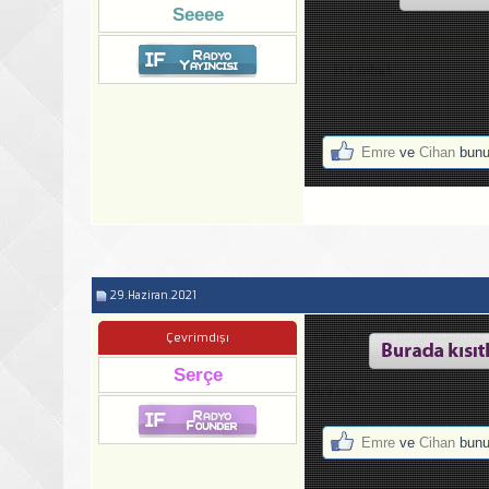
Seeee
HTML-Kodu: Kodu kopyalamak
 İstanbul
Emre
ve
Cihan
bunu 
29.Haziran.2021
Cevap: İcinde Bulundugunuz 
Çevrimdışı
Serçe
Ankara.
Emre
ve
Cihan
bunu 