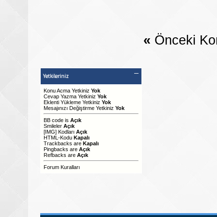
«
Önceki Ko
Yetkileriniz
Konu Acma Yetkiniz
Yok
Cevap Yazma Yetkiniz
Yok
Eklenti Yükleme Yetkiniz
Yok
Mesajınızı Değiştirme Yetkiniz
Yok
BB code
is
Açık
Smileler
Açık
[IMG]
Kodları
Açık
HTML-Kodu
Kapalı
Trackbacks
are
Kapalı
Pingbacks
are
Açık
Refbacks
are
Açık
Forum Kuralları