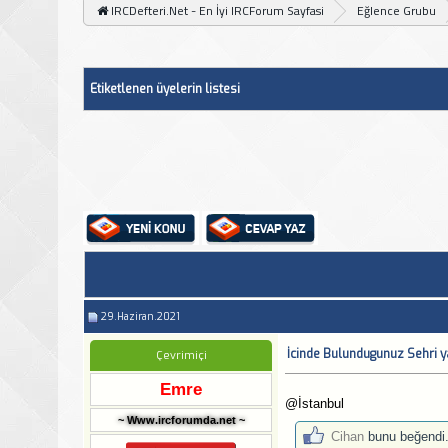
IRCDefteri.Net - En İyi IRCForum Sayfasi
Eğlence Grubu
Etiketlenen üyelerin listesi
29.Haziran.2021
İcinde Bulundugunuz Sehri y
Çevrimiçi
Emre
@İstanbul
~ Www.ircforumda.net ~
Cihan
bunu beğendi