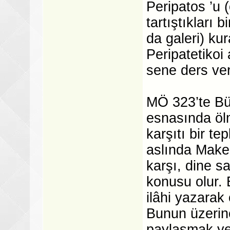
Peripatos ’u 
tartıştıkları b
da galeri) kur
Peripatetikoi
sene ders ver
MÖ 323’te Büy
esnasında öl
karşıtı bir te
aslında Maked
karşı, dine s
konusu olur. 
ilâhi yazarak
Bunun üzerine
paylaşmak yer