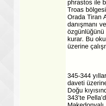
phrastos ile 
Troas bölgesi
Orada Tiran A
danışmanı ve
özgünlüğünü 
kurar. Bu oku
üzerine çalışm
345-344 yılla
daveti üzerin
Doğu kıyısında
343’te Pella’d
Makedonyalı P