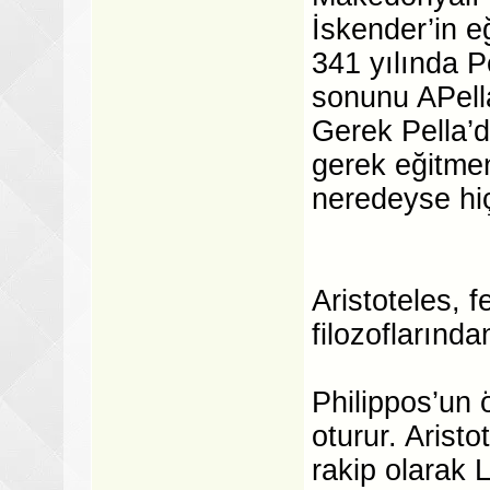
İskender’in eğ
341 yılında P
sonunu APella
Gerek Pella’d
gerek eğitmen
neredeyse hiç
Aristoteles, f
filozoflarından
Philippos’un
oturur. Arist
rakip olarak 