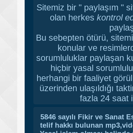
Sitemiz bir " paylaşım " s
olan herkes
kontrol e
paylaş
Bu sebepten ötürü, sitemi
konular ve resimler
sorumluluklar paylaşan ku
hiçbir yasal sorumlulu
herhangi bir faaliyet gör
üzerinden ulaşıldığı tak
fazla 24 saat i
5846 sayılı Fikir ve Sanat 
telif hakkı bulunan mp3,vide