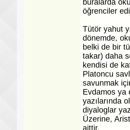
buralarda oku
öğrenciler edi
Tütör yahut y
dönemde, oku
belki de bir 
takar) daha s
kendisi de k
Platoncu savl
savunmak içi
Evdamos ya d
yazılarında o
diyaloglar ya
Üzerine, Aris
aittir.