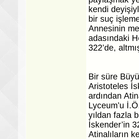
kendi deyişiyl
bir suç işleme
Annesinin me
adasındaki He
322’de, altmı
Bir süre Büy
Aristoteles İs
ardından Atin
Lyceum’u İ.Ö
yıldan fazla 
İskender’in 3
Atinalıların k