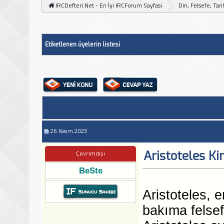
IRCDefteri.Net - En İyi IRCForum Sayfasi
Din, Felsefe, Tar
Etiketlenen üyelerin listesi
26.Kasım.2023
Aristoteles Ki
Çevrimdışı
BeSte
Aristoteles, 
bakıma felsef