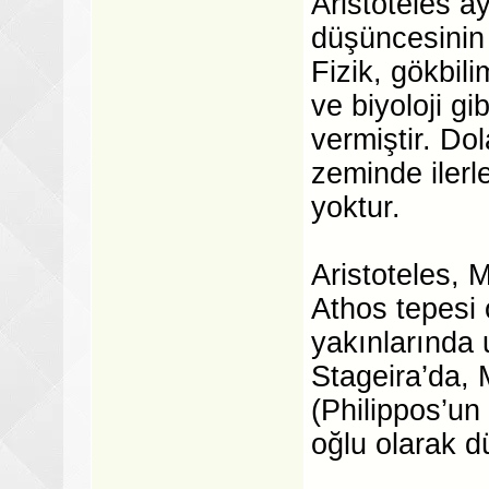
Aristoteles ay
düşüncesinin e
Fizik, gökbili
ve biyoloji g
vermiştir. Dol
zeminde ilerle
yoktur.
Aristoteles,
Athos tepesi 
yakınlarında 
Stageira’da, 
(Philippos’u
oğlu olarak d