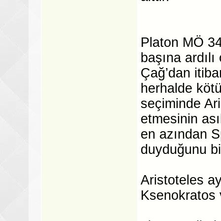
Platon MÖ 34
başına ardılı
Çağ’dan itiba
herhalde kötü
seçiminde Ari
etmesinin asıl
en azından Sp
duyduğunu bil
Aristoteles ay
Ksenokratos