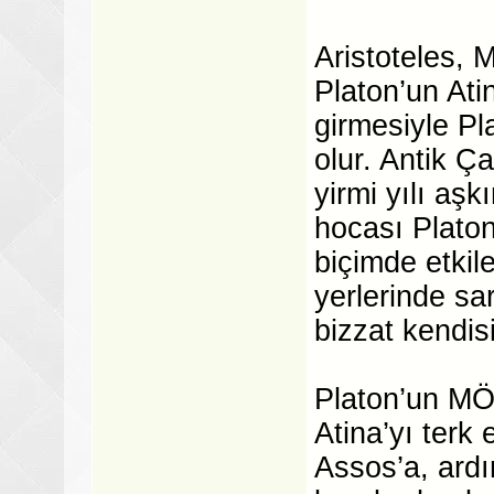
Aristoteles,
Platon’un At
girmesiyle Pl
olur. Antik Ç
yirmi yılı aşk
hocası Platon’
biçimde etkile
yerlerinde sar
bizzat kendisi 
Platon’un MÖ
Atina’yı terk
Assos’a, ardı