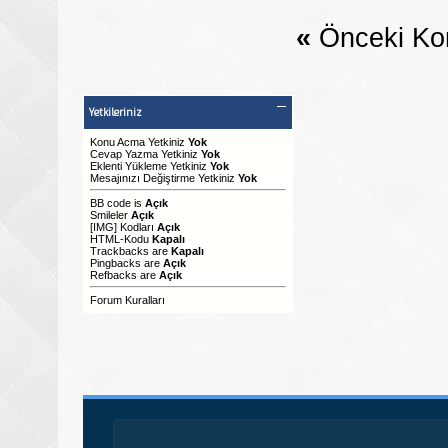
«
Önceki Ko
Yetkileriniz
Konu Acma Yetkiniz
Yok
Cevap Yazma Yetkiniz
Yok
Eklenti Yükleme Yetkiniz
Yok
Mesajınızı Değiştirme Yetkiniz
Yok
BB code
is
Açık
Smileler
Açık
[IMG]
Kodları
Açık
HTML-Kodu
Kapalı
Trackbacks
are
Kapalı
Pingbacks
are
Açık
Refbacks
are
Açık
Forum Kuralları