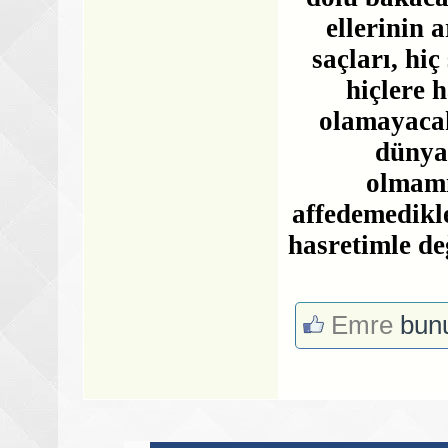
ellerinin 
saçları, hiç
hiçlere 
olamayacak
dünya
olmamı
affedemedikl
hasretimle de
Emre
bunu