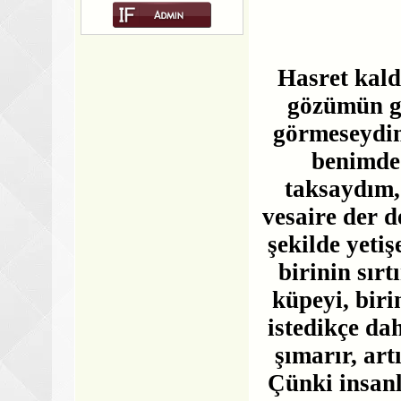
Hasret kald
gözümün gö
görmeseydim
benimde 
taksaydım,
vesaire der 
şekilde yeti
birinin sırt
küpeyi, biri
istedikçe dah
şımarır, art
Çünki insan