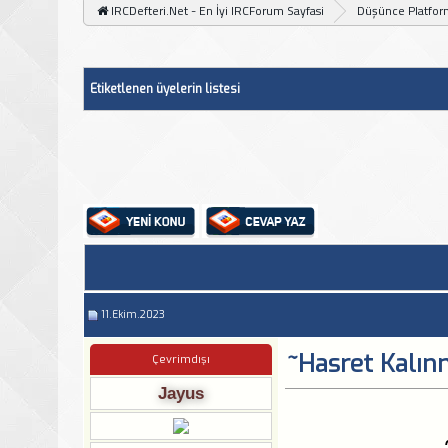
IRCDefteri.Net - En İyi IRCForum Sayfasi
Düşünce Platfo
Etiketlenen üyelerin listesi
11.Ekim.2023
~Hasret Kalınm
Çevrimdışı
Jayus