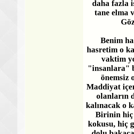
daha fazla i
tane elma v
Göz
Benim ha
hasretim o k
vaktim yo
"insanlara" 
önemsiz 
Maddiyat içer
olanların 
kalınacak o k
Birinin hi
kokusu, hiç 
dolu bakaca