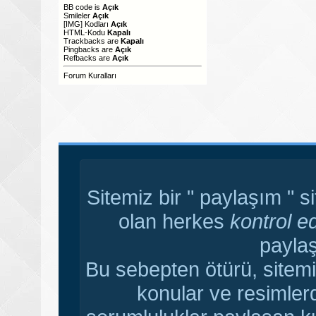
BB code
is
Açık
Smileler
Açık
[IMG]
Kodları
Açık
HTML-Kodu
Kapalı
Trackbacks
are
Kapalı
Pingbacks
are
Açık
Refbacks
are
Açık
Forum Kuralları
Sitemiz bir " paylaşım " s
olan herkes
kontrol e
paylaş
Bu sebepten ötürü, sitemi
konular ve resimler