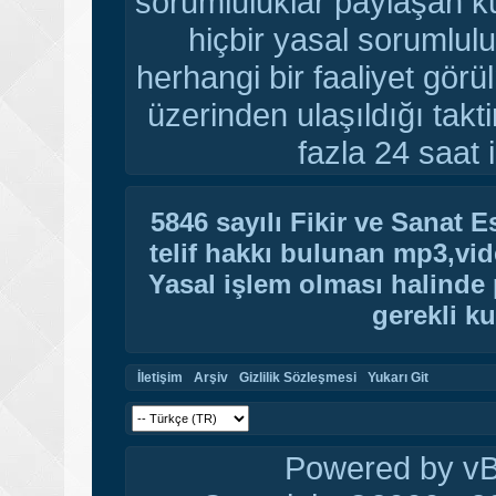
sorumluluklar paylaşan ku
hiçbir yasal sorumlulu
herhangi bir faaliyet gör
üzerinden ulaşıldığı tak
fazla 24 saat i
5846 sayılı Fikir ve Sanat 
telif hakkı bulunan mp3,vide
Yasal işlem olması halinde p
gerekli ku
İletişim
Arşiv
Gizlilik Sözleşmesi
Yukarı Git
Powered by vBu