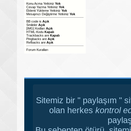
Konu Acma Yetkiniz
Yok
Cevap Yazma Yetkiniz
Yok
Eklenti Yükleme Yetkiniz
Yok
Mesajınızı Değiştirme Yetkiniz
Yok
BB code
is
Açık
Smileler
Açık
[IMG]
Kodları
Açık
HTML-Kodu
Kapalı
Trackbacks
are
Kapalı
Pingbacks
are
Açık
Refbacks
are
Açık
Forum Kuralları
Sitemiz bir " paylaşım " s
olan herkes
kontrol e
paylaş
Bu sebepten ötürü, sitemi