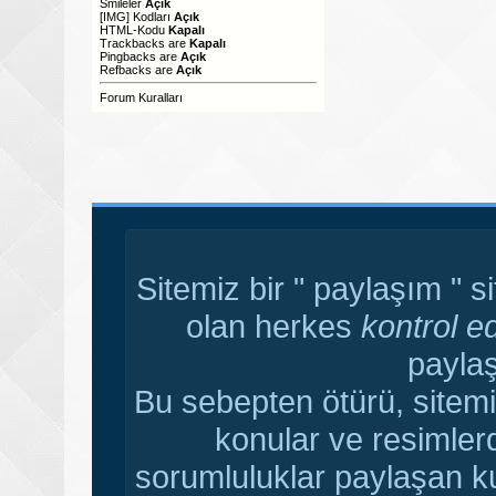
Smileler
Açık
[IMG]
Kodları
Açık
HTML-Kodu
Kapalı
Trackbacks
are
Kapalı
Pingbacks
are
Açık
Refbacks
are
Açık
Forum Kuralları
Sitemiz bir " paylaşım " s
olan herkes
kontrol e
paylaş
Bu sebepten ötürü, sitemi
konular ve resimler
sorumluluklar paylaşan ku