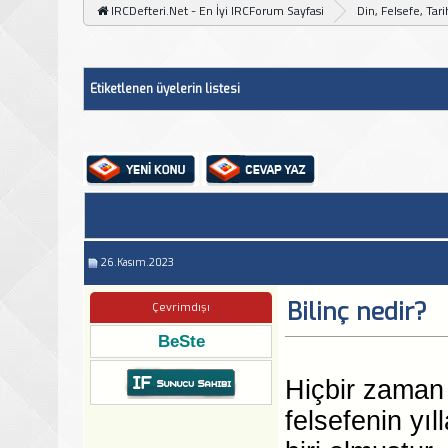
IRCDefteri.Net - En İyi IRCForum Sayfasi
Din, Felsefe, Tar
Etiketlenen üyelerin listesi
26.Kasım.2023
Bilinç nedir?
Çevrimdışı
BeSte
Hiçbir zaman
felsefenin yı