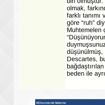
biri olmuştur
olmak, farkın
farklı tanımı
göre “ruh” diy
Muhtemelen ç
“Düşünüyorum
duymuşsunuzd
düşünülmüş, bi
Descartes, bu
bağdaştırılan
beden ile ayr
IRCForumda.Net Reklamlar