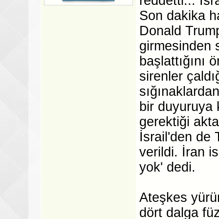
reddetti... İsr
Son dakika ha
Donald Trump'
girmesinden so
başlattığını 
sirenler çaldı
sığınaklardan
bir duyuruya 
gerektiği akt
İsrail'den de
verildi. İran 
yok' dedi.
Ateşkes yürür
dört dalga füz