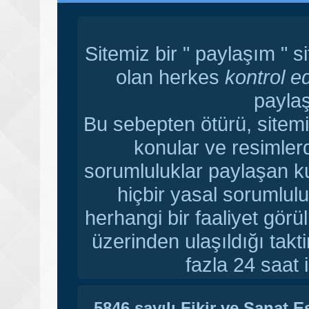
Sitemiz bir " paylaşım " s
olan herkes
kontrol e
paylaş
Bu sebepten ötürü, sitemi
konular ve resimler
sorumluluklar paylaşan ku
hiçbir yasal sorumlulu
herhangi bir faaliyet gör
üzerinden ulaşıldığı tak
fazla 24 saat i
5846 sayılı Fikir ve Sanat 