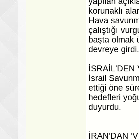
yapılan açıkl
korunaklı alan
Hava savunma
çalıştığı vur
başta olmak ü
devreye girdi
İSRAİL'DEN
İsrail Savunm
ettiği öne sü
hedefleri yoğ
duyurdu.
İRAN'DAN '