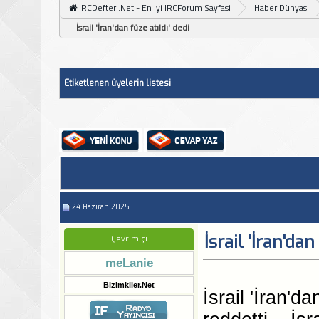
IRCDefteri.Net - En İyi IRCForum Sayfasi
Haber Dünyası
İsrail 'İran'dan füze atıldı' dedi
Etiketlenen üyelerin listesi
24.Haziran.2025
İsrail 'İran'dan
Çevrimiçi
meLanie
Bizimkiler.Net
İsrail 'İran'da