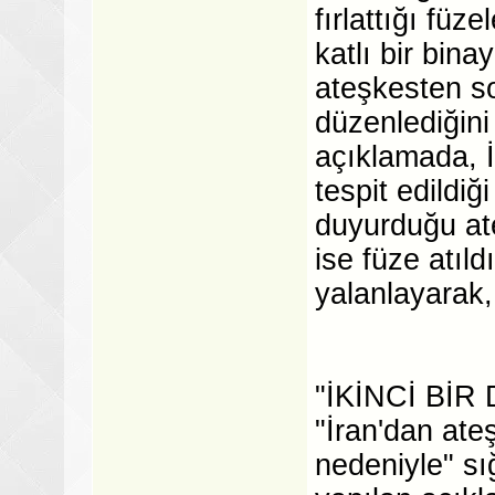
fırlattığı füz
katlı bir binay
ateşkesten so
düzenlediğini
açıklamada, İr
tespit edildi
duyurduğu ate
ise füze atıldı
yalanlayarak,
"İKİNCİ Bİ
"İran'dan ate
nedeniyle" sı