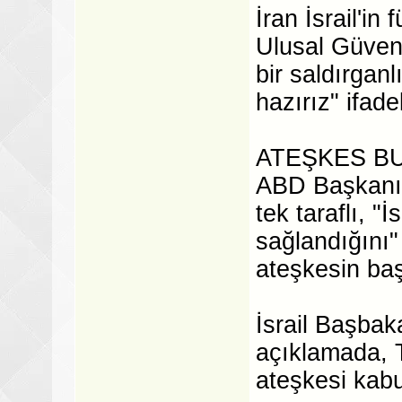
İran İsrail'in
Ulusal Güven
bir saldırgan
hazırız" ifade
ATEŞKES B
ABD Başkanı
tek taraflı, "
sağlandığını
ateşkesin baş
İsrail Başbaka
açıklamada, Te
ateşkesi kabu