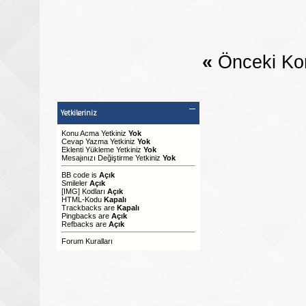
«
Önceki Ko
Yetkileriniz
Konu Acma Yetkiniz
Yok
Cevap Yazma Yetkiniz
Yok
Eklenti Yükleme Yetkiniz
Yok
Mesajınızı Değiştirme Yetkiniz
Yok
BB code
is
Açık
Smileler
Açık
[IMG]
Kodları
Açık
HTML-Kodu
Kapalı
Trackbacks
are
Kapalı
Pingbacks
are
Açık
Refbacks
are
Açık
Forum Kuralları