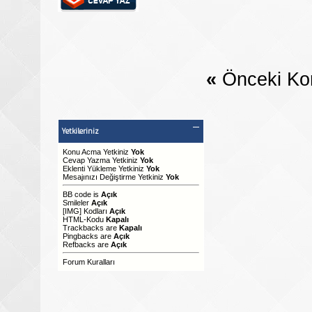
«
Önceki Ko
Yetkileriniz
Konu Acma Yetkiniz
Yok
Cevap Yazma Yetkiniz
Yok
Eklenti Yükleme Yetkiniz
Yok
Mesajınızı Değiştirme Yetkiniz
Yok
BB code
is
Açık
Smileler
Açık
[IMG]
Kodları
Açık
HTML-Kodu
Kapalı
Trackbacks
are
Kapalı
Pingbacks
are
Açık
Refbacks
are
Açık
Forum Kuralları