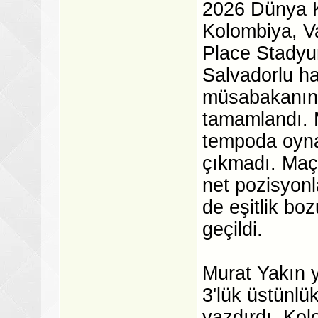
2026 Dünya K
Kolombiya, V
Place Stadyum
Salvadorlu h
müsabakanın i
tamamlandı. 
tempoda oyna
çıkmadı. Maçı
net pozisyonl
de eşitlik bo
geçildi.
Murat Yakın y
3'lük üstünlü
yazdırdı. Kol