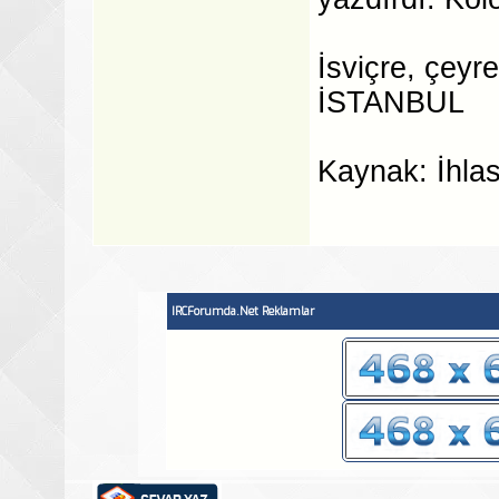
İsviçre, çeyre
İSTANBUL
Kaynak: İhla
IRCForumda.Net Reklamlar