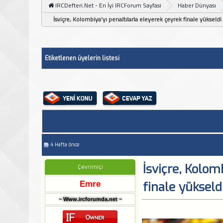
IRCDefteri.Net - En İyi IRCForum Sayfasi
Haber Dünyası
İsviçre, Kolombiya'yı penaltılarla eleyerek çeyrek finale yükseldi
Etiketlenen üyelerin listesi
4 Hafta önce
İsviçre, Kolom
Çevrimiçi
Emre
finale yükseld
~ Www.ircforumda.net ~