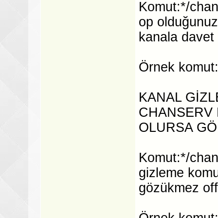
Komut:*/chan
op olduğunuz 
kanala davet 
Örnek komut:
KANAL GİZL
CHANSERV 
OLURSA G
Komut:*/chans
gizleme komut
gözükmez off
Örnek komut:*