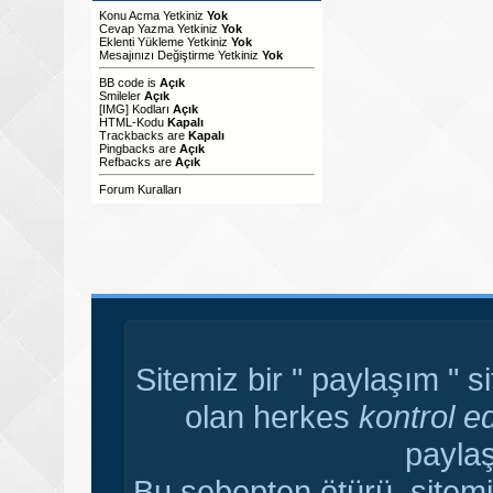
Konu Acma Yetkiniz
Yok
Cevap Yazma Yetkiniz
Yok
Eklenti Yükleme Yetkiniz
Yok
Mesajınızı Değiştirme Yetkiniz
Yok
BB code
is
Açık
Smileler
Açık
[IMG]
Kodları
Açık
HTML-Kodu
Kapalı
Trackbacks
are
Kapalı
Pingbacks
are
Açık
Refbacks
are
Açık
Forum Kuralları
Sitemiz bir " paylaşım " s
olan herkes
kontrol e
paylaş
Bu sebepten ötürü, sitemi