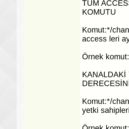
TÜM ACCESS
KOMUTU
Komut:*/chan
access leri a
Örnek komut:*
KANALDAKİ 
DERECESİN
Komut:*/chans
yetki sahiple
Örnek komut:*