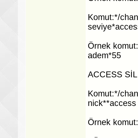
Komut:*/chan
seviye*acces
Örnek komut:
adem*55
ACCESS Sİ
Komut:*/chan
nick**access
Örnek komut: