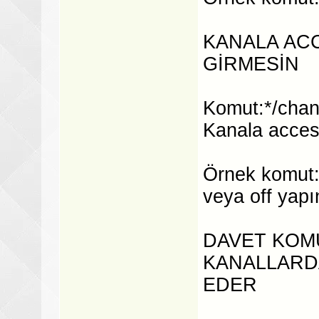
KANALA ACC
GİRMESİN
Komut:*/chans
Kanala access
Örnek komut:*
veya off yapı
DAVET KOM
KANALLARD
EDER