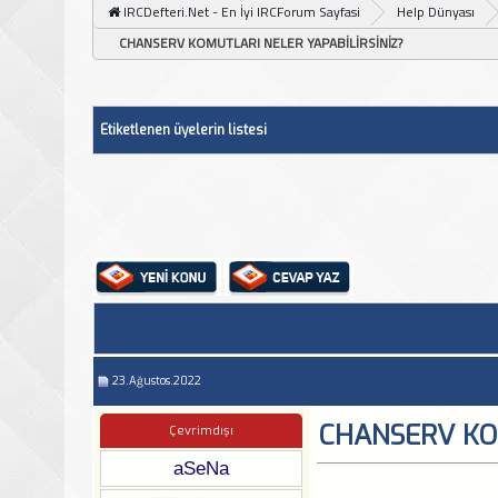
IRCDefteri.Net - En İyi IRCForum Sayfasi
Help Dünyası
CHANSERV KOMUTLARI NELER YAPABİLİRSİNİZ?
Etiketlenen üyelerin listesi
23.Ağustos.2022
CHANSERV KOM
Çevrimdışı
aSeNa