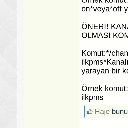
on*veya*off y
ÖNERİ! KA
OLMASI KO
Komut:*/chan
ilkpms*Kanal
yarayan bir ko
Örnek komut:
ilkpms
Haje
bunu